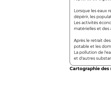
Lorsque les eaux r
dépérir, les popula
Les activités écon
matérielles et des a
Après le retrait d
potable et les do
La pollution de l'
et d'autres substanc
Cartographie des