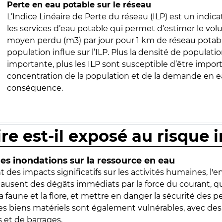
Perte en eau potable sur le réseau
L’Indice Linéaire de Perte du réseau (ILP) est un indica
les services d’eau potable qui permet d’estimer le vo
moyen perdu (m3) par jour pour 1 km de réseau potabl
population influe sur l’ILP. Plus la densité de populatio
importante, plus les ILP sont susceptible d’être import
concentration de la population et de la demande en ea
conséquence.
ire est-il exposé au risque 
s inondations sur la ressource en eau
 des impacts significatifs sur les activités humaines, l'
 causent des dégâts immédiats par la force du courant, q
 faune et la flore, et mettre en danger la sécurité des p
 les biens matériels sont également vulnérables, avec des
 et de barrages.