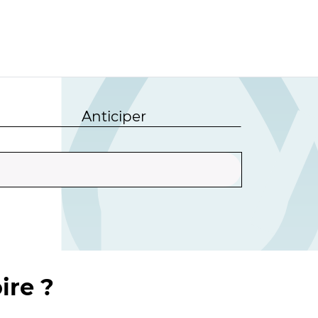
Anticiper
ire ?