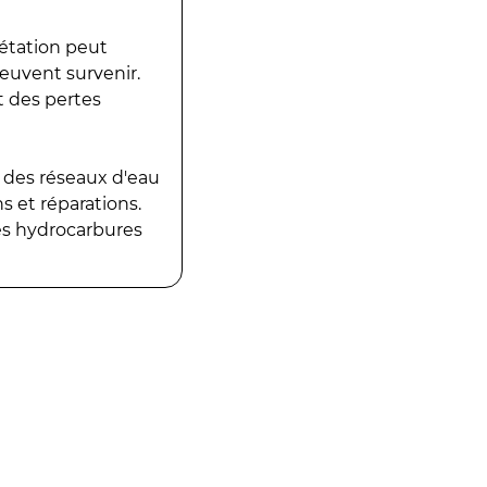
gétation peut
peuvent survenir.
t des pertes
 des réseaux d'eau
 et réparations.
es hydrocarbures