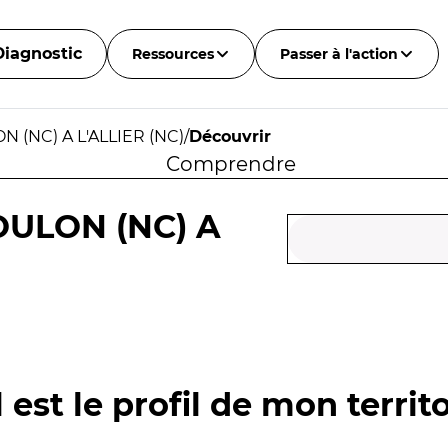
Diagnostic
Ressources
Passer à l'action
 (NC) A L'ALLIER (NC)
/
Découvrir
Comprendre
OULON (NC) A
 est le profil de mon territo