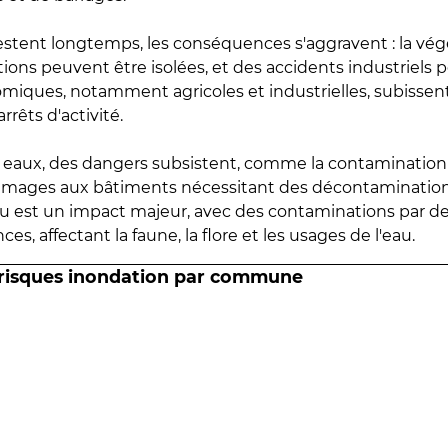
estent longtemps, les conséquences s'aggravent : la vé
tions peuvent être isolées, et des accidents industriels 
omiques, notamment agricoles et industrielles, subissen
rrêts d'activité.
es eaux, des dangers subsistent, comme la contamination
mmages aux bâtiments nécessitant des décontaminations
eau est un impact majeur, avec des contaminations par d
es, affectant la faune, la flore et les usages de l'eau.
 risques inondation par commune