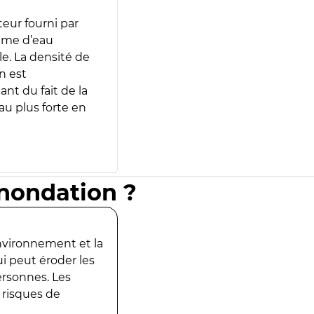
teur fourni par
lume d’eau
e. La densité de
n est
ant du fait de la
u plus forte en
inondation ?
environnement et la
ui peut éroder les
ersonnes. Les
 risques de