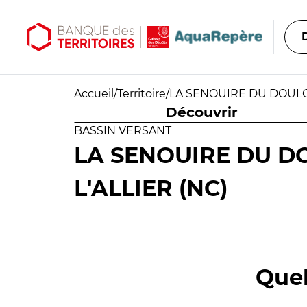
Aller au contenu principal
Aller au menu principal
Accueil
/
Territoire
/
LA SENOUIRE DU DOULON
Découvrir
BASSIN VERSANT
LA SENOUIRE DU D
L'ALLIER (NC)
Quel