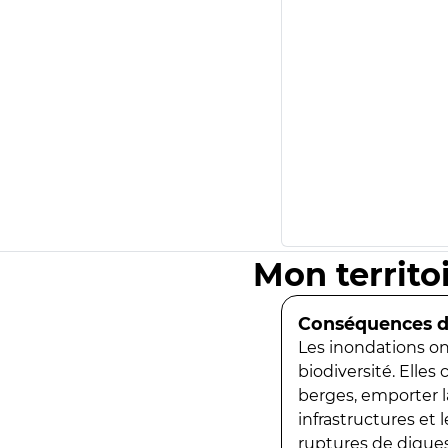
Mon territo
Conséquences de
Les inondations ont
biodiversité. Elles
berges, emporter la
infrastructures et
ruptures de digues