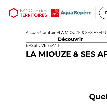
Aller au contenu principal
Aller au menu principal
Accueil
/
Territoire
/
LA MIOUZE & SES AFFL
Découvrir
BASSIN VERSANT
LA MIOUZE & SES A
Quel