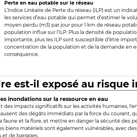
Perte en eau potable sur le réseau
L’Indice Linéaire de Perte du réseau (ILP) est un indica
les services d’eau potable qui permet d’estimer le vo
moyen perdu (m3) par jour pour 1 km de réseau potabl
population influe sur l’ILP. Plus la densité de populatio
importante, plus les ILP sont susceptible d’être import
concentration de la population et de la demande en ea
conséquence.
ire est-il exposé au risque 
s inondations sur la ressource en eau
 des impacts significatifs sur les activités humaines, l'
 causent des dégâts immédiats par la force du courant, q
 faune et la flore, et mettre en danger la sécurité des p
 les biens matériels sont également vulnérables, avec des
 et de barrages.