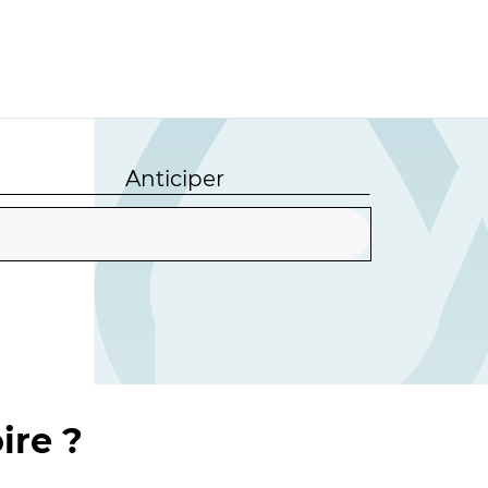
Anticiper
ire ?