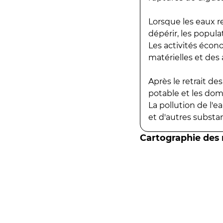
Lorsque les eaux r
dépérir, les popula
Les activités écon
matérielles et des a
Après le retrait d
potable et les do
La pollution de l'
et d'autres substanc
Cartographie des