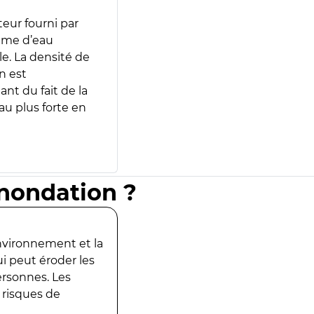
teur fourni par
lume d’eau
e. La densité de
n est
ant du fait de la
u plus forte en
inondation ?
environnement et la
ui peut éroder les
ersonnes. Les
 risques de