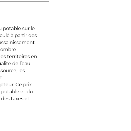
 potable sur le
ulé à partir des
d’assainissement
 nombre
es territoires en
lité de l’eau
source, les
t
epteur. Ce prix
 potable et du
 des taxes et