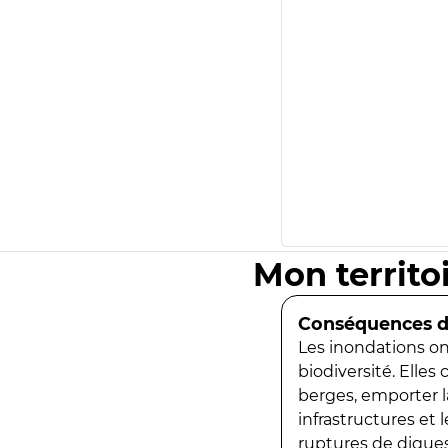
Mon territo
Conséquences de
Les inondations ont
biodiversité. Elles
berges, emporter la
infrastructures et
ruptures de digues