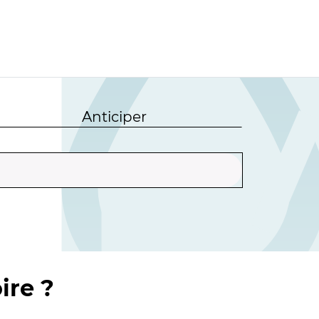
Anticiper
ire ?