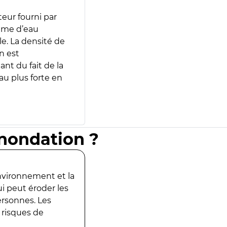
teur fourni par
lume d’eau
e. La densité de
n est
ant du fait de la
u plus forte en
inondation ?
environnement et la
ui peut éroder les
ersonnes. Les
 risques de