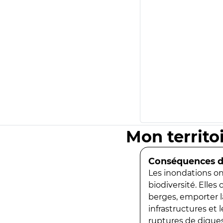
Mon territo
Conséquences de
Les inondations ont
biodiversité. Elles
berges, emporter la
infrastructures et
ruptures de digues