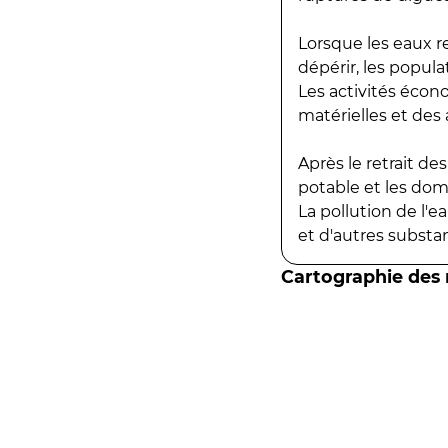
Lorsque les eaux r
dépérir, les popula
Les activités écon
matérielles et des a
Après le retrait d
potable et les do
La pollution de l'
et d'autres substanc
Cartographie des