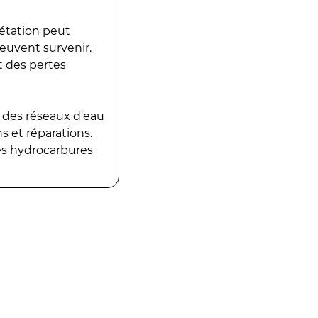
gétation peut
peuvent survenir.
t des pertes
 des réseaux d'eau
 et réparations.
es hydrocarbures