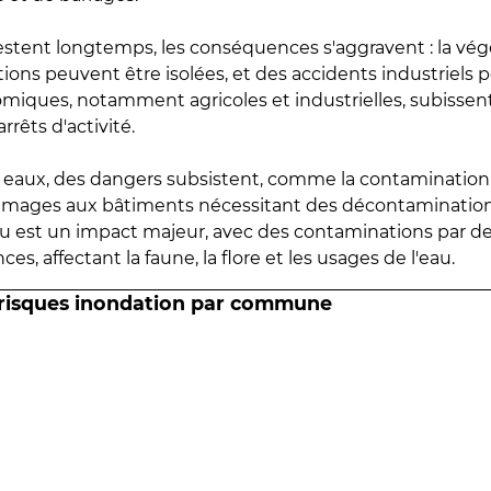
estent longtemps, les conséquences s'aggravent : la vé
tions peuvent être isolées, et des accidents industriels 
omiques, notamment agricoles et industrielles, subissen
rrêts d'activité.
es eaux, des dangers subsistent, comme la contamination
mmages aux bâtiments nécessitant des décontaminations
eau est un impact majeur, avec des contaminations par d
es, affectant la faune, la flore et les usages de l'eau.
 risques inondation par commune