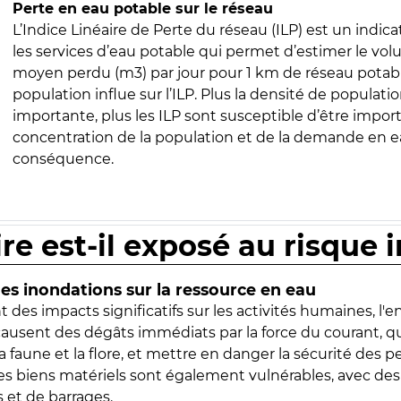
Perte en eau potable sur le réseau
L’Indice Linéaire de Perte du réseau (ILP) est un indica
les services d’eau potable qui permet d’estimer le vo
moyen perdu (m3) par jour pour 1 km de réseau potabl
population influe sur l’ILP. Plus la densité de populatio
importante, plus les ILP sont susceptible d’être import
concentration de la population et de la demande en ea
conséquence.
ire est-il exposé au risque 
s inondations sur la ressource en eau
 des impacts significatifs sur les activités humaines, l'
 causent des dégâts immédiats par la force du courant, q
 faune et la flore, et mettre en danger la sécurité des p
 les biens matériels sont également vulnérables, avec des
 et de barrages.