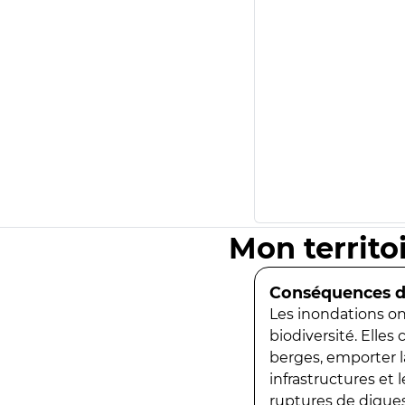
Mon territo
Conséquences de
Les inondations ont
biodiversité. Elles
berges, emporter la
infrastructures et
ruptures de digues