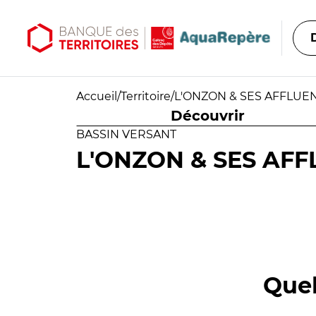
Aller au contenu principal
Aller au menu principal
Accueil
/
Territoire
/
L'ONZON & SES AFFLUE
Découvrir
BASSIN VERSANT
L'ONZON & SES AFF
Quel