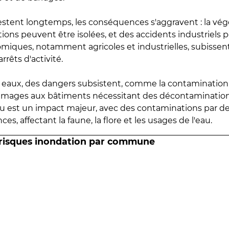
estent longtemps, les conséquences s'aggravent : la vé
tions peuvent être isolées, et des accidents industriels 
omiques, notamment agricoles et industrielles, subissen
rrêts d'activité.
es eaux, des dangers subsistent, comme la contamination
mmages aux bâtiments nécessitant des décontaminations
eau est un impact majeur, avec des contaminations par d
es, affectant la faune, la flore et les usages de l'eau.
 risques inondation par commune