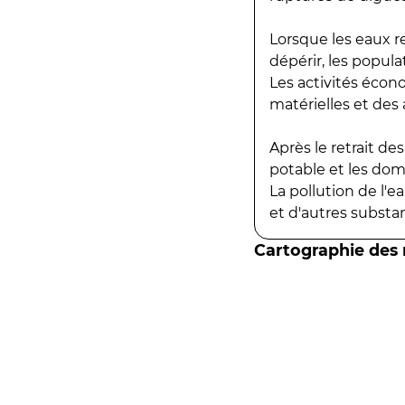
Lorsque les eaux r
dépérir, les popula
Les activités écon
matérielles et des a
Après le retrait d
potable et les do
La pollution de l'
et d'autres substanc
Cartographie des