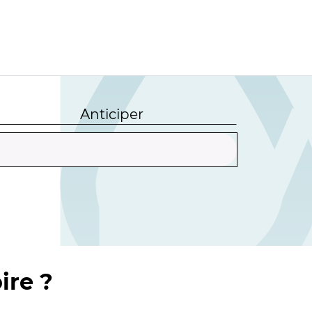
Anticiper
ire ?