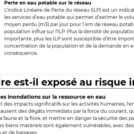
Perte en eau potable sur le réseau
L’Indice Linéaire de Perte du réseau (ILP) est un indica
les services d’eau potable qui permet d’estimer le vo
moyen perdu (m3) par jour pour 1 km de réseau potabl
population influe sur l’ILP. Plus la densité de populatio
importante, plus les ILP sont susceptible d’être import
concentration de la population et de la demande en ea
conséquence.
ire est-il exposé au risque 
s inondations sur la ressource en eau
 des impacts significatifs sur les activités humaines, l'
 causent des dégâts immédiats par la force du courant, q
 faune et la flore, et mettre en danger la sécurité des p
 les biens matériels sont également vulnérables, avec des
 et de barrages.