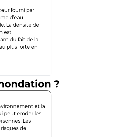
teur fourni par
lume d’eau
e. La densité de
n est
ant du fait de la
u plus forte en
inondation ?
environnement et la
ui peut éroder les
ersonnes. Les
 risques de