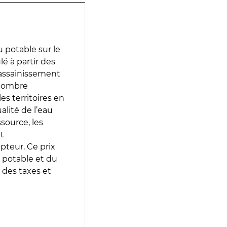
 potable sur le
é à partir des
d’assainissement
 nombre
es territoires en
lité de l’eau
source, les
t
epteur. Ce prix
 potable et du
 des taxes et