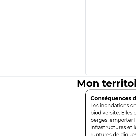
Mon territo
Conséquences de
Les inondations ont
biodiversité. Elles
berges, emporter la
infrastructures et
ruptures de digues