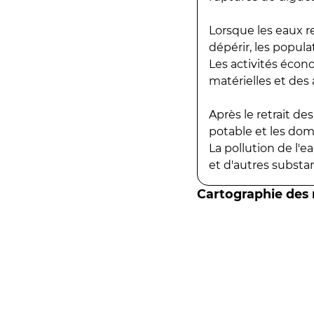
Lorsque les eaux r
dépérir, les popula
Les activités écon
matérielles et des a
Après le retrait d
potable et les do
La pollution de l'
et d'autres substanc
Cartographie des