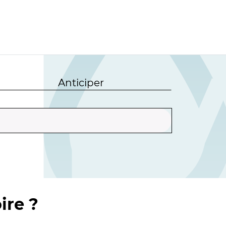
Anticiper
ire ?