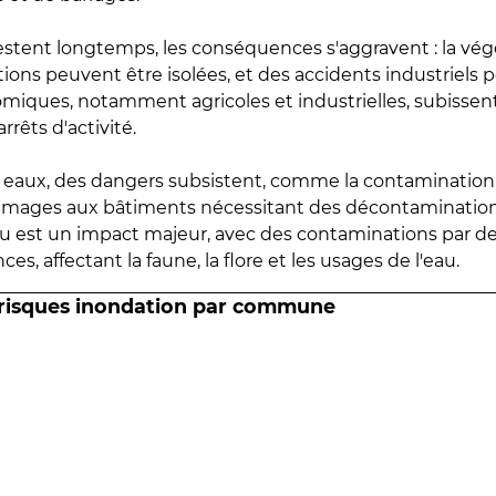
estent longtemps, les conséquences s'aggravent : la vé
tions peuvent être isolées, et des accidents industriels 
omiques, notamment agricoles et industrielles, subissen
rrêts d'activité.
es eaux, des dangers subsistent, comme la contamination
mmages aux bâtiments nécessitant des décontaminations
eau est un impact majeur, avec des contaminations par d
es, affectant la faune, la flore et les usages de l'eau.
 risques inondation par commune