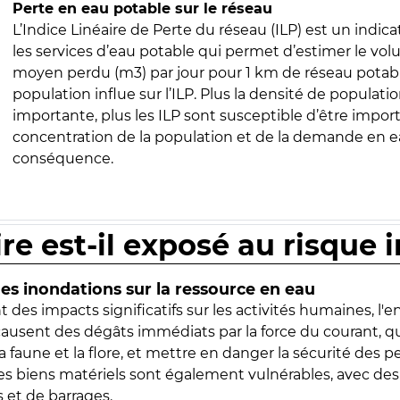
Perte en eau potable sur le réseau
L’Indice Linéaire de Perte du réseau (ILP) est un indica
les services d’eau potable qui permet d’estimer le vo
moyen perdu (m3) par jour pour 1 km de réseau potabl
population influe sur l’ILP. Plus la densité de populatio
importante, plus les ILP sont susceptible d’être import
concentration de la population et de la demande en ea
conséquence.
ire est-il exposé au risque 
s inondations sur la ressource en eau
 des impacts significatifs sur les activités humaines, l'
 causent des dégâts immédiats par la force du courant, q
 faune et la flore, et mettre en danger la sécurité des p
 les biens matériels sont également vulnérables, avec des
 et de barrages.