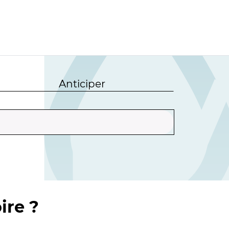
Anticiper
ire ?