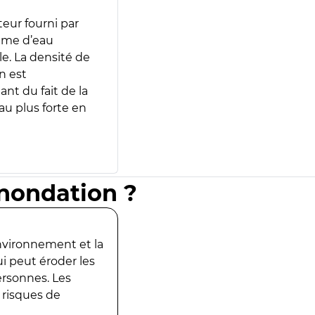
teur fourni par
lume d’eau
e. La densité de
n est
ant du fait de la
u plus forte en
inondation ?
environnement et la
ui peut éroder les
ersonnes. Les
 risques de