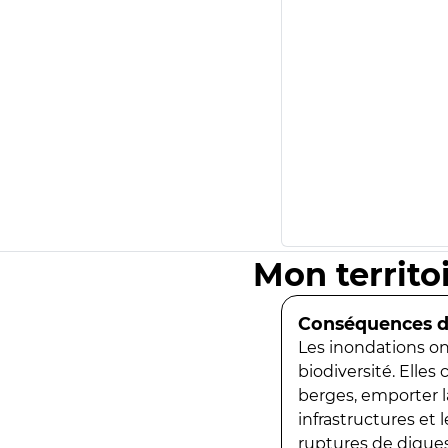
Mon territo
Conséquences de
Les inondations ont
biodiversité. Elles
berges, emporter la
infrastructures et
ruptures de digues