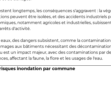
estent longtemps, les conséquences s'aggravent : la vé
tions peuvent être isolées, et des accidents industriels 
omiques, notamment agricoles et industrielles, subissen
rrêts d'activité.
es eaux, des dangers subsistent, comme la contamination
mmages aux bâtiments nécessitant des décontaminations
eau est un impact majeur, avec des contaminations par d
es, affectant la faune, la flore et les usages de l'eau.
 risques inondation par commune