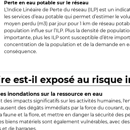
Perte en eau potable sur le réseau
L’Indice Linéaire de Perte du réseau (ILP) est un indica
les services d’eau potable qui permet d’estimer le vo
moyen perdu (m3) par jour pour 1 km de réseau potabl
population influe sur l’ILP. Plus la densité de populatio
importante, plus les ILP sont susceptible d’être import
concentration de la population et de la demande en ea
conséquence.
ire est-il exposé au risque 
s inondations sur la ressource en eau
 des impacts significatifs sur les activités humaines, l'
 causent des dégâts immédiats par la force du courant, q
 faune et la flore, et mettre en danger la sécurité des p
 les biens matériels sont également vulnérables, avec des
 et de barrages.