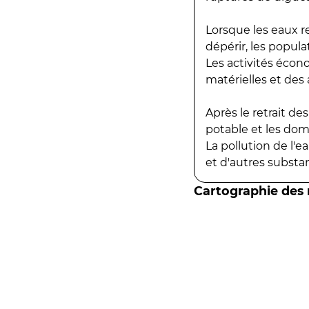
Lorsque les eaux r
dépérir, les popula
Les activités écon
matérielles et des a
Après le retrait d
potable et les do
La pollution de l'
et d'autres substanc
Cartographie des