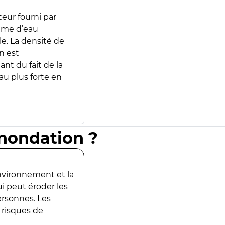
teur fourni par
lume d’eau
e. La densité de
n est
ant du fait de la
u plus forte en
inondation ?
environnement et la
ui peut éroder les
ersonnes. Les
 risques de