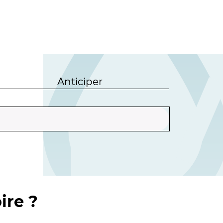
Anticiper
ire ?