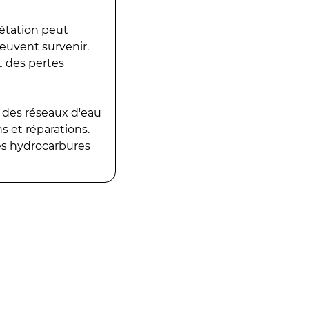
gétation peut
peuvent survenir.
t des pertes
 des réseaux d'eau
 et réparations.
es hydrocarbures