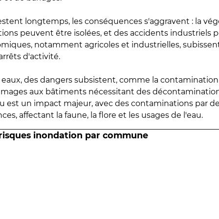
estent longtemps, les conséquences s'aggravent : la vé
tions peuvent être isolées, et des accidents industriels 
omiques, notamment agricoles et industrielles, subissen
rrêts d'activité.
es eaux, des dangers subsistent, comme la contamination
mmages aux bâtiments nécessitant des décontaminations
eau est un impact majeur, avec des contaminations par d
es, affectant la faune, la flore et les usages de l'eau.
 risques inondation par commune