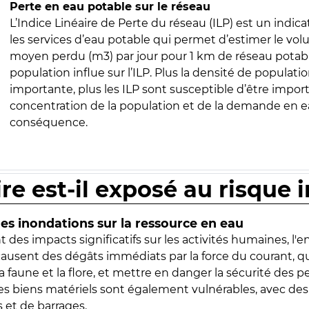
Perte en eau potable sur le réseau
L’Indice Linéaire de Perte du réseau (ILP) est un indica
les services d’eau potable qui permet d’estimer le vo
moyen perdu (m3) par jour pour 1 km de réseau potabl
population influe sur l’ILP. Plus la densité de populatio
importante, plus les ILP sont susceptible d’être import
concentration de la population et de la demande en ea
conséquence.
ire est-il exposé au risque 
s inondations sur la ressource en eau
 des impacts significatifs sur les activités humaines, l'
 causent des dégâts immédiats par la force du courant, q
 faune et la flore, et mettre en danger la sécurité des p
 les biens matériels sont également vulnérables, avec des
 et de barrages.