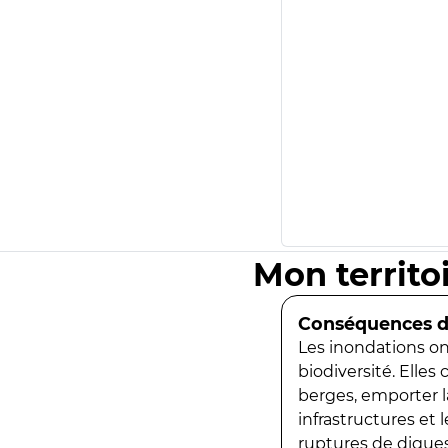
Mon territo
Conséquences de
Les inondations ont
biodiversité. Elles
berges, emporter la
infrastructures et
ruptures de digues