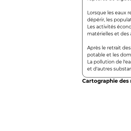
Lorsque les eaux r
dépérir, les popula
Les activités écon
matérielles et des a
Après le retrait d
potable et les do
La pollution de l'
et d'autres substanc
Cartographie des