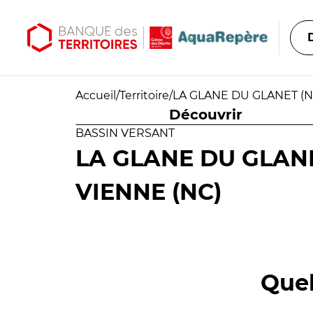
Aller au contenu principal
Aller au menu principal
Accueil
/
Territoire
/
LA GLANE DU GLANET (NC
Découvrir
BASSIN VERSANT
LA GLANE DU GLANE
VIENNE (NC)
Quel