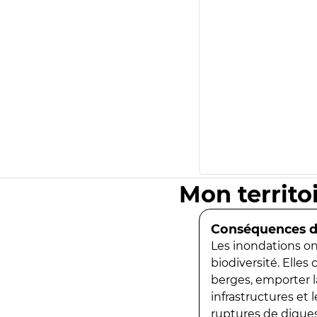
Mon territo
Conséquences de
Les inondations ont
biodiversité. Elles
berges, emporter la
infrastructures et
ruptures de digues