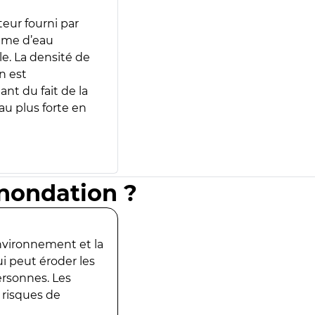
teur fourni par
lume d’eau
e. La densité de
n est
ant du fait de la
u plus forte en
inondation ?
environnement et la
ui peut éroder les
ersonnes. Les
 risques de