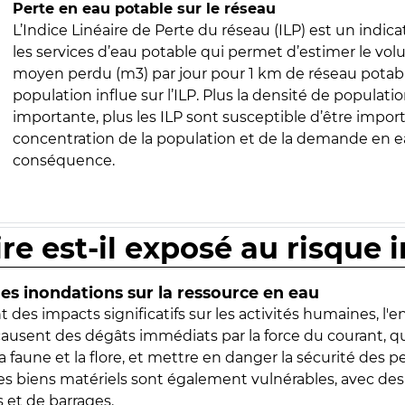
Perte en eau potable sur le réseau
L’Indice Linéaire de Perte du réseau (ILP) est un indica
les services d’eau potable qui permet d’estimer le vo
moyen perdu (m3) par jour pour 1 km de réseau potabl
population influe sur l’ILP. Plus la densité de populatio
importante, plus les ILP sont susceptible d’être import
concentration de la population et de la demande en ea
conséquence.
ire est-il exposé au risque 
s inondations sur la ressource en eau
 des impacts significatifs sur les activités humaines, l'
 causent des dégâts immédiats par la force du courant, q
 faune et la flore, et mettre en danger la sécurité des p
 les biens matériels sont également vulnérables, avec des
 et de barrages.