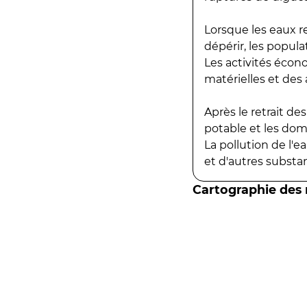
Lorsque les eaux r
dépérir, les popula
Les activités écon
matérielles et des a
Après le retrait d
potable et les do
La pollution de l'
et d'autres substanc
Cartographie des