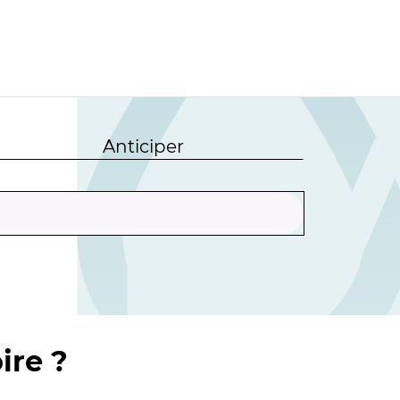
Anticiper
ire ?