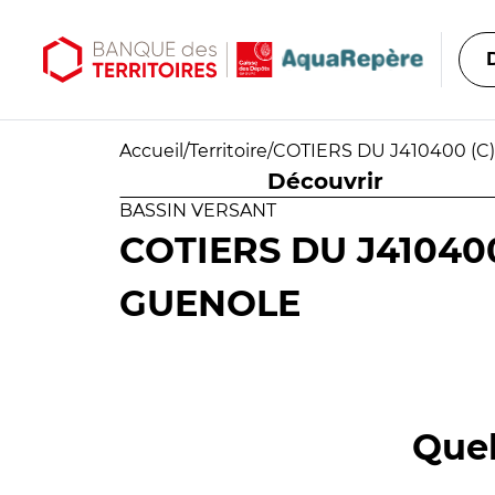
Aller au contenu principal
Aller au menu principal
Accueil
/
Territoire
/
COTIERS DU J410400 (C
Découvrir
BASSIN VERSANT
COTIERS DU J410400
GUENOLE
Quel