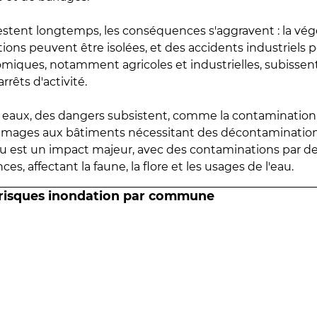
estent longtemps, les conséquences s'aggravent : la vé
tions peuvent être isolées, et des accidents industriels 
omiques, notamment agricoles et industrielles, subissen
rrêts d'activité.
es eaux, des dangers subsistent, comme la contamination
mmages aux bâtiments nécessitant des décontaminations
eau est un impact majeur, avec des contaminations par d
es, affectant la faune, la flore et les usages de l'eau.
 risques inondation par commune