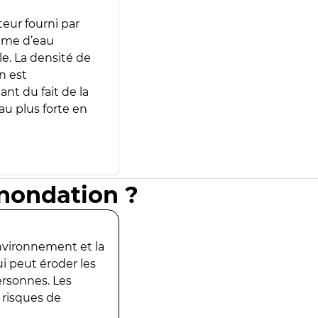
teur fourni par
lume d’eau
e. La densité de
n est
ant du fait de la
u plus forte en
inondation ?
environnement et la
ui peut éroder les
ersonnes. Les
 risques de