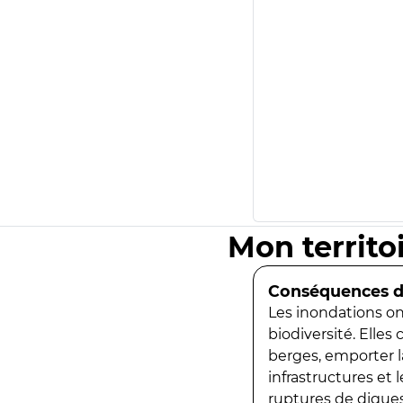
Mon territo
Conséquences de
Les inondations ont
biodiversité. Elles
berges, emporter la
infrastructures et
ruptures de digues