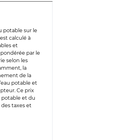
 potable sur le
st calculé à
ables et
 pondérée par le
e selon les
tamment, la
gnement de la
’eau potable et
epteur. Ce prix
 potable et du
 des taxes et