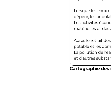
Lorsque les eaux r
dépérir, les popula
Les activités écon
matérielles et des a
Après le retrait d
potable et les do
La pollution de l'
et d'autres substanc
Cartographie des