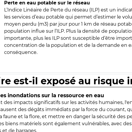
Perte en eau potable sur le réseau
L’Indice Linéaire de Perte du réseau (ILP) est un indica
les services d’eau potable qui permet d’estimer le vo
moyen perdu (m3) par jour pour 1 km de réseau potabl
population influe sur l’ILP. Plus la densité de populatio
importante, plus les ILP sont susceptible d’être import
concentration de la population et de la demande en ea
conséquence.
ire est-il exposé au risque 
s inondations sur la ressource en eau
 des impacts significatifs sur les activités humaines, l'
 causent des dégâts immédiats par la force du courant, q
 faune et la flore, et mettre en danger la sécurité des p
 les biens matériels sont également vulnérables, avec des
 et de barrages.