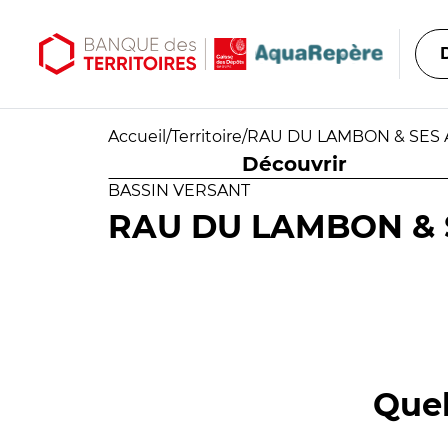
Aller au contenu principal
Aller au menu principal
Accueil
/
Territoire
/
RAU DU LAMBON & SES
Découvrir
BASSIN VERSANT
RAU DU LAMBON & 
Quel