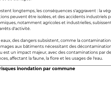
estent longtemps, les conséquences s'aggravent : la vé
tions peuvent être isolées, et des accidents industriels 
omiques, notamment agricoles et industrielles, subissen
rrêts d'activité.
es eaux, des dangers subsistent, comme la contamination
mmages aux bâtiments nécessitant des décontaminations
eau est un impact majeur, avec des contaminations par d
es, affectant la faune, la flore et les usages de l'eau.
 risques inondation par commune