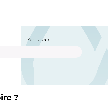
Anticiper
ire ?