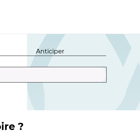
Anticiper
ire ?