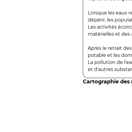
Lorsque les eaux r
dépérir, les popula
Les activités écon
matérielles et des a
Après le retrait d
potable et les do
La pollution de l'
et d'autres substanc
Cartographie des