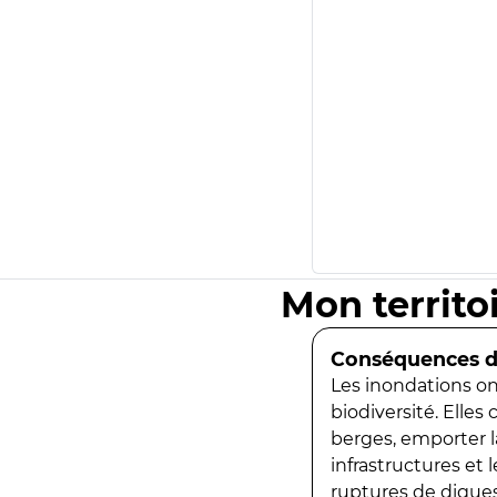
Mon territo
Conséquences de
Les inondations ont
biodiversité. Elles
berges, emporter la
infrastructures et
ruptures de digues