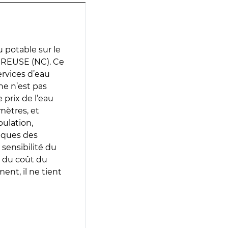
 potable sur le
CREUSE (NC). Ce
services d’eau
e n’est pas
prix de l’eau
amètres, et
pulation,
iques des
 sensibilité du
 du coût du
ent, il ne tient