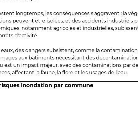
estent longtemps, les conséquences s'aggravent : la vé
tions peuvent être isolées, et des accidents industriels 
omiques, notamment agricoles et industrielles, subissen
rrêts d'activité.
es eaux, des dangers subsistent, comme la contamination
mmages aux bâtiments nécessitant des décontaminations
eau est un impact majeur, avec des contaminations par d
es, affectant la faune, la flore et les usages de l'eau.
 risques inondation par commune