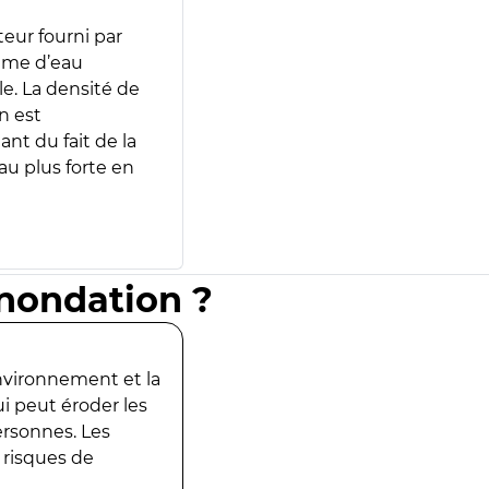
teur fourni par
lume d’eau
e. La densité de
n est
ant du fait de la
u plus forte en
inondation ?
environnement et la
ui peut éroder les
ersonnes. Les
 risques de