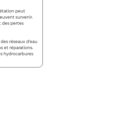
gétation peut
peuvent survenir.
t des pertes
 des réseaux d'eau
 et réparations.
es hydrocarbures