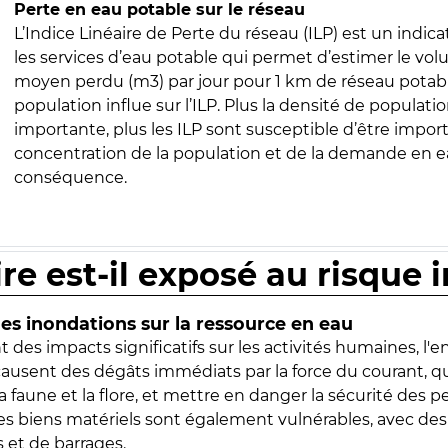
Perte en eau potable sur le réseau
L’Indice Linéaire de Perte du réseau (ILP) est un indica
les services d’eau potable qui permet d’estimer le vo
moyen perdu (m3) par jour pour 1 km de réseau potabl
population influe sur l’ILP. Plus la densité de populatio
importante, plus les ILP sont susceptible d’être import
concentration de la population et de la demande en ea
conséquence.
ire est-il exposé au risque 
s inondations sur la ressource en eau
 des impacts significatifs sur les activités humaines, l'
 causent des dégâts immédiats par la force du courant, q
 faune et la flore, et mettre en danger la sécurité des p
 les biens matériels sont également vulnérables, avec des
 et de barrages.