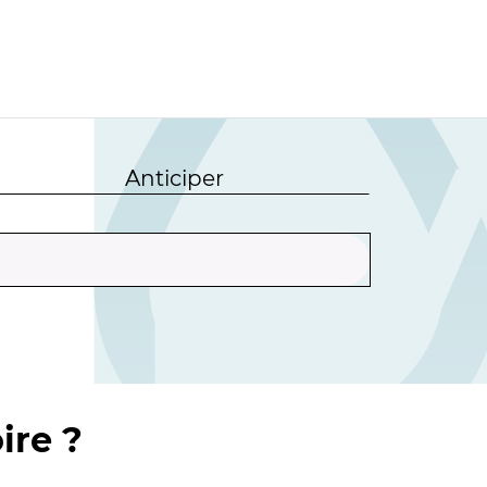
Anticiper
ire ?