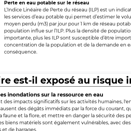
Perte en eau potable sur le réseau
L’Indice Linéaire de Perte du réseau (ILP) est un indica
les services d’eau potable qui permet d’estimer le vo
moyen perdu (m3) par jour pour 1 km de réseau potabl
population influe sur l’ILP. Plus la densité de populatio
importante, plus les ILP sont susceptible d’être import
concentration de la population et de la demande en ea
conséquence.
ire est-il exposé au risque 
s inondations sur la ressource en eau
 des impacts significatifs sur les activités humaines, l'
 causent des dégâts immédiats par la force du courant, q
 faune et la flore, et mettre en danger la sécurité des p
 les biens matériels sont également vulnérables, avec des
 et de barrages.