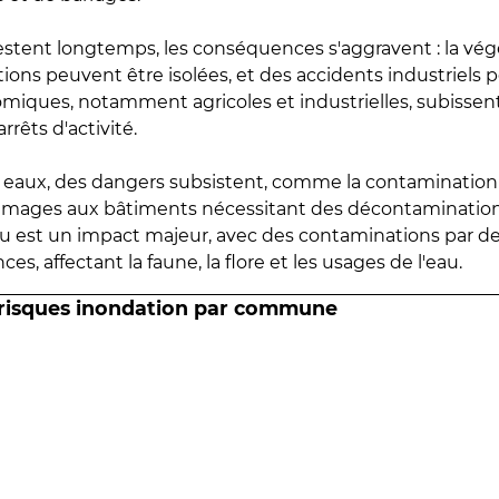
estent longtemps, les conséquences s'aggravent : la vé
tions peuvent être isolées, et des accidents industriels 
omiques, notamment agricoles et industrielles, subissen
rrêts d'activité.
es eaux, des dangers subsistent, comme la contamination
mmages aux bâtiments nécessitant des décontaminations
eau est un impact majeur, avec des contaminations par d
es, affectant la faune, la flore et les usages de l'eau.
 risques inondation par commune