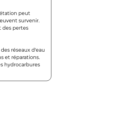
gétation peut
peuvent survenir.
t des pertes
 des réseaux d'eau
 et réparations.
es hydrocarbures