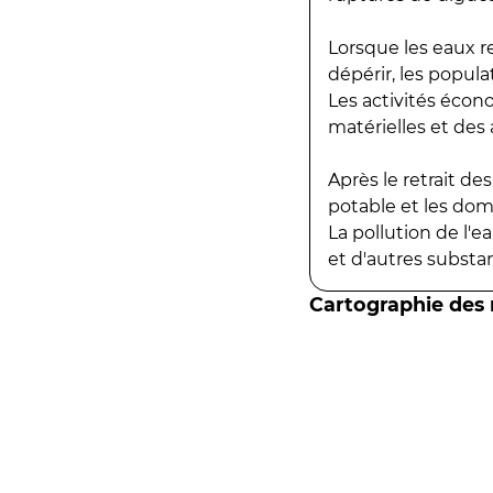
Lorsque les eaux r
dépérir, les popula
Les activités écon
matérielles et des a
Après le retrait d
potable et les do
La pollution de l'
et d'autres substanc
Cartographie des