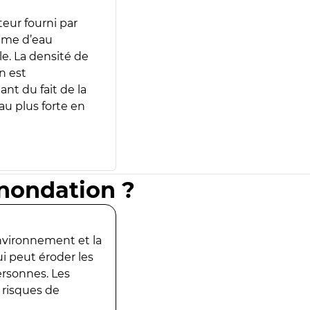
teur fourni par
lume d’eau
e. La densité de
n est
ant du fait de la
u plus forte en
inondation ?
environnement et la
ui peut éroder les
ersonnes. Les
 risques de