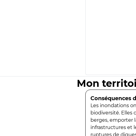
Mon territo
Conséquences de
Les inondations ont
biodiversité. Elles
berges, emporter la
infrastructures et
ruptures de digues