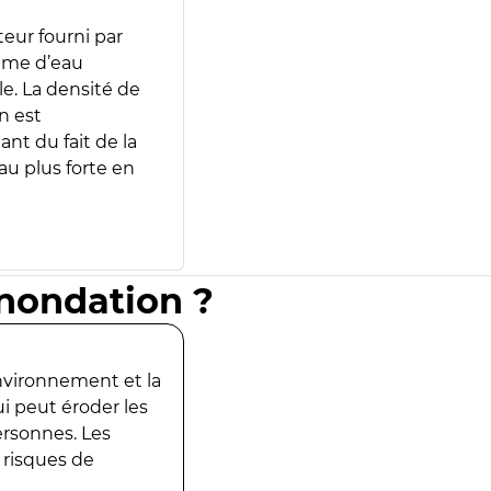
teur fourni par
lume d’eau
e. La densité de
n est
ant du fait de la
u plus forte en
inondation ?
environnement et la
ui peut éroder les
ersonnes. Les
 risques de