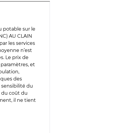
 potable sur le
NC) AU CLAIN
par les services
moyenne n’est
. Le prix de
s paramètres, et
pulation,
iques des
 sensibilité du
 du coût du
ent, il ne tient