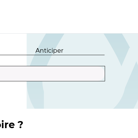
Anticiper
ire ?