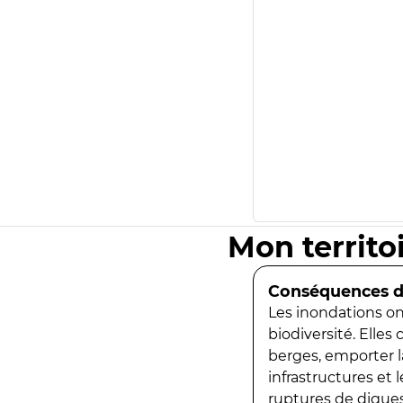
Mon territo
Conséquences de
Les inondations ont
biodiversité. Elles
berges, emporter la
infrastructures et
ruptures de digues