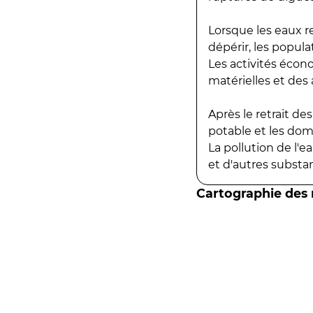
Lorsque les eaux r
dépérir, les popula
Les activités écon
matérielles et des a
Après le retrait d
potable et les do
La pollution de l'
et d'autres substanc
Cartographie des