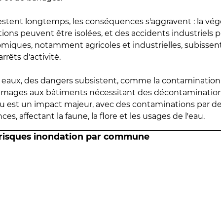
estent longtemps, les conséquences s'aggravent : la vé
tions peuvent être isolées, et des accidents industriels 
omiques, notamment agricoles et industrielles, subissen
rrêts d'activité.
es eaux, des dangers subsistent, comme la contamination
mmages aux bâtiments nécessitant des décontaminations
eau est un impact majeur, avec des contaminations par d
es, affectant la faune, la flore et les usages de l'eau.
 risques inondation par commune