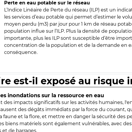
Perte en eau potable sur le réseau
L’Indice Linéaire de Perte du réseau (ILP) est un indica
les services d’eau potable qui permet d’estimer le vo
moyen perdu (m3) par jour pour 1 km de réseau potabl
population influe sur l’ILP. Plus la densité de populatio
importante, plus les ILP sont susceptible d’être import
concentration de la population et de la demande en ea
conséquence.
ire est-il exposé au risque 
s inondations sur la ressource en eau
 des impacts significatifs sur les activités humaines, l'
 causent des dégâts immédiats par la force du courant, q
 faune et la flore, et mettre en danger la sécurité des p
 les biens matériels sont également vulnérables, avec des
 et de barrages.