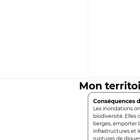
Mon territo
Conséquences de
Les inondations ont
biodiversité. Elles
berges, emporter la
infrastructures et
ruptures de digues