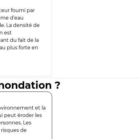
teur fourni par
lume d’eau
e. La densité de
n est
ant du fait de la
u plus forte en
inondation ?
environnement et la
ui peut éroder les
ersonnes. Les
 risques de