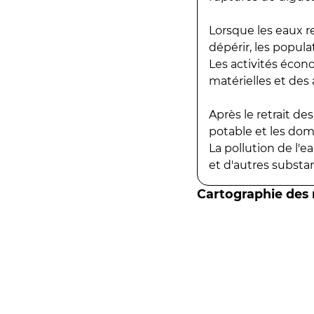
Lorsque les eaux r
dépérir, les popula
Les activités écon
matérielles et des a
Après le retrait d
potable et les do
La pollution de l'
et d'autres substanc
Cartographie des