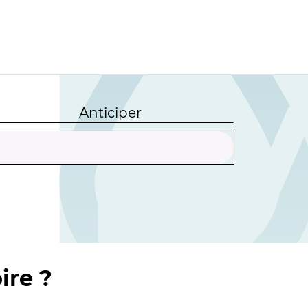
Anticiper
ire ?