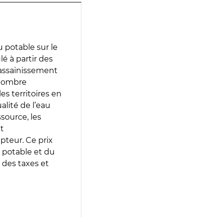
 potable sur le
é à partir des
d’assainissement
 nombre
es territoires en
lité de l’eau
source, les
t
epteur. Ce prix
 potable et du
 des taxes et