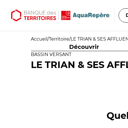
Aller au contenu principal
Aller au menu principal
Accueil
/
Territoire
/
LE TRIAN & SES AFFLUE
Découvrir
BASSIN VERSANT
LE TRIAN & SES AF
Quel