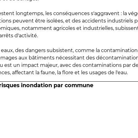
estent longtemps, les conséquences s'aggravent : la vé
tions peuvent être isolées, et des accidents industriels 
omiques, notamment agricoles et industrielles, subissen
rrêts d'activité.
es eaux, des dangers subsistent, comme la contamination
mmages aux bâtiments nécessitant des décontaminations
eau est un impact majeur, avec des contaminations par d
es, affectant la faune, la flore et les usages de l'eau.
 risques inondation par commune