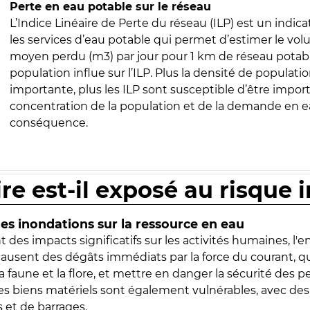
Perte en eau potable sur le réseau
L’Indice Linéaire de Perte du réseau (ILP) est un indica
les services d’eau potable qui permet d’estimer le vo
moyen perdu (m3) par jour pour 1 km de réseau potabl
population influe sur l’ILP. Plus la densité de populatio
importante, plus les ILP sont susceptible d’être import
concentration de la population et de la demande en ea
conséquence.
ire est-il exposé au risque 
s inondations sur la ressource en eau
 des impacts significatifs sur les activités humaines, l'
 causent des dégâts immédiats par la force du courant, q
 faune et la flore, et mettre en danger la sécurité des p
 les biens matériels sont également vulnérables, avec des
 et de barrages.