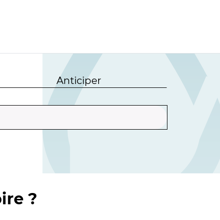
Anticiper
ire ?