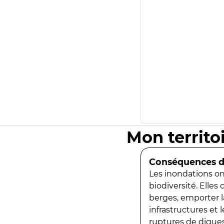
Mon territo
Conséquences de
Les inondations ont
biodiversité. Elles
berges, emporter la
infrastructures et
ruptures de digues