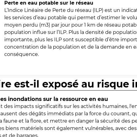
Perte en eau potable sur le réseau
L’Indice Linéaire de Perte du réseau (ILP) est un indica
les services d’eau potable qui permet d’estimer le vo
moyen perdu (m3) par jour pour 1 km de réseau potabl
population influe sur l’ILP. Plus la densité de populatio
importante, plus les ILP sont susceptible d’être import
concentration de la population et de la demande en ea
conséquence.
ire est-il exposé au risque 
s inondations sur la ressource en eau
 des impacts significatifs sur les activités humaines, l'
 causent des dégâts immédiats par la force du courant, q
 faune et la flore, et mettre en danger la sécurité des p
 les biens matériels sont également vulnérables, avec des
 et de barrages.