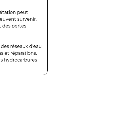
gétation peut
peuvent survenir.
t des pertes
 des réseaux d'eau
 et réparations.
es hydrocarbures