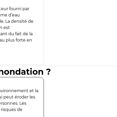
teur fourni par
lume d’eau
e. La densité de
n est
ant du fait de la
u plus forte en
inondation ?
environnement et la
ui peut éroder les
ersonnes. Les
 risques de