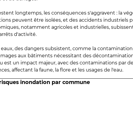
estent longtemps, les conséquences s'aggravent : la vé
tions peuvent être isolées, et des accidents industriels 
omiques, notamment agricoles et industrielles, subissen
rrêts d'activité.
es eaux, des dangers subsistent, comme la contamination
mmages aux bâtiments nécessitant des décontaminations
eau est un impact majeur, avec des contaminations par d
es, affectant la faune, la flore et les usages de l'eau.
 risques inondation par commune