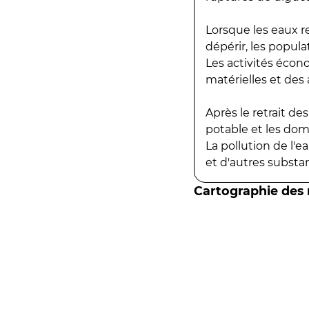
Lorsque les eaux r
dépérir, les popula
Les activités écon
matérielles et des a
Après le retrait d
potable et les do
La pollution de l'
et d'autres substanc
Cartographie des