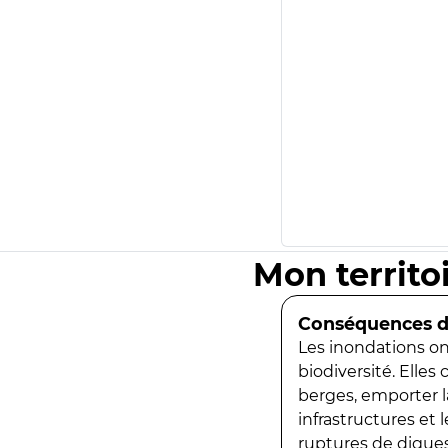
Mon territo
Conséquences de
Les inondations ont
biodiversité. Elles
berges, emporter la
infrastructures et
ruptures de digues