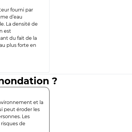
teur fourni par
lume d’eau
e. La densité de
n est
ant du fait de la
u plus forte en
inondation ?
environnement et la
ui peut éroder les
ersonnes. Les
 risques de