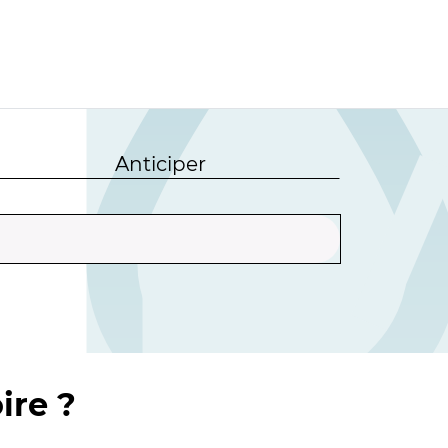
Anticiper
ire ?