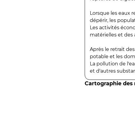
Lorsque les eaux r
dépérir, les popula
Les activités écon
matérielles et des a
Après le retrait d
potable et les do
La pollution de l'
et d'autres substanc
Cartographie des