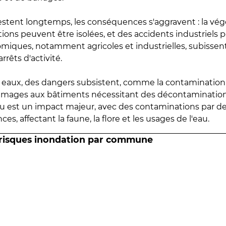
estent longtemps, les conséquences s'aggravent : la vé
tions peuvent être isolées, et des accidents industriels 
omiques, notamment agricoles et industrielles, subissen
rrêts d'activité.
es eaux, des dangers subsistent, comme la contamination
mmages aux bâtiments nécessitant des décontaminations
eau est un impact majeur, avec des contaminations par d
es, affectant la faune, la flore et les usages de l'eau.
 risques inondation par commune