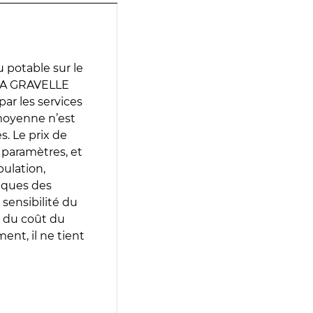
 potable sur le
 LA GRAVELLE
par les services
moyenne n’est
. Le prix de
s paramètres, et
pulation,
iques des
 sensibilité du
 du coût du
ent, il ne tient