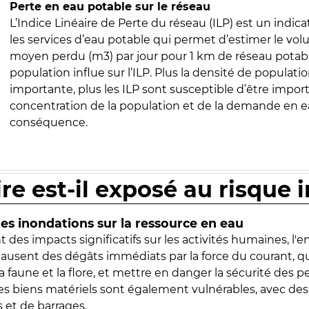
Perte en eau potable sur le réseau
L’Indice Linéaire de Perte du réseau (ILP) est un indica
les services d’eau potable qui permet d’estimer le vo
moyen perdu (m3) par jour pour 1 km de réseau potabl
population influe sur l’ILP. Plus la densité de populatio
importante, plus les ILP sont susceptible d’être import
concentration de la population et de la demande en ea
conséquence.
ire est-il exposé au risque 
s inondations sur la ressource en eau
 des impacts significatifs sur les activités humaines, l'
 causent des dégâts immédiats par la force du courant, q
 faune et la flore, et mettre en danger la sécurité des p
 les biens matériels sont également vulnérables, avec des
 et de barrages.