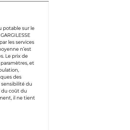
 potable sur le
E GARGILESSE
par les services
moyenne n’est
. Le prix de
s paramètres, et
pulation,
iques des
 sensibilité du
 du coût du
ent, il ne tient