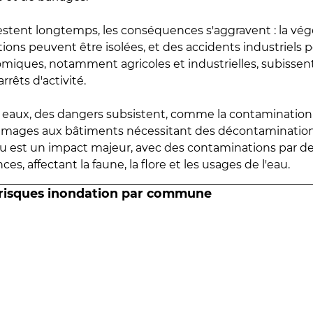
estent longtemps, les conséquences s'aggravent : la vé
tions peuvent être isolées, et des accidents industriels 
omiques, notamment agricoles et industrielles, subissen
rrêts d'activité.
es eaux, des dangers subsistent, comme la contamination
mmages aux bâtiments nécessitant des décontaminations
eau est un impact majeur, avec des contaminations par d
es, affectant la faune, la flore et les usages de l'eau.
 risques inondation par commune