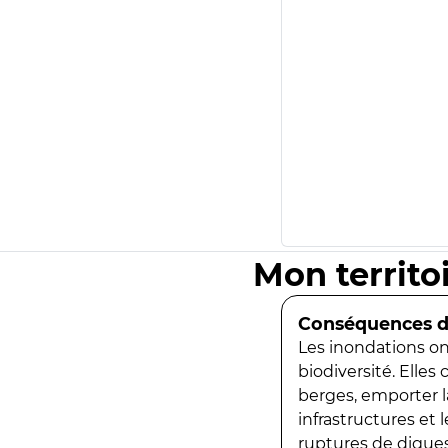
Mon territo
Conséquences de
Les inondations ont
biodiversité. Elles
berges, emporter la
infrastructures et
ruptures de digues