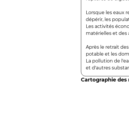
Lorsque les eaux r
dépérir, les popula
Les activités écon
matérielles et des a
Après le retrait d
potable et les do
La pollution de l'
et d'autres substanc
Cartographie des