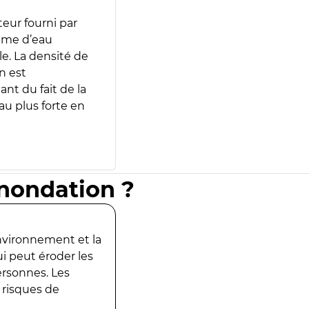
teur fourni par
lume d’eau
e. La densité de
n est
ant du fait de la
u plus forte en
inondation ?
environnement et la
ui peut éroder les
ersonnes. Les
 risques de