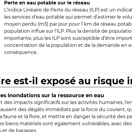
Perte en eau potable sur le réseau
L’Indice Linéaire de Perte du réseau (ILP) est un indica
les services d’eau potable qui permet d’estimer le vo
moyen perdu (m3) par jour pour 1 km de réseau potabl
population influe sur l’ILP. Plus la densité de populatio
importante, plus les ILP sont susceptible d’être import
concentration de la population et de la demande en ea
conséquence.
ire est-il exposé au risque 
s inondations sur la ressource en eau
 des impacts significatifs sur les activités humaines, l'
 causent des dégâts immédiats par la force du courant, q
 faune et la flore, et mettre en danger la sécurité des p
 les biens matériels sont également vulnérables, avec des
 et de barrages.