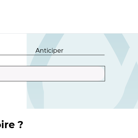
Anticiper
ire ?