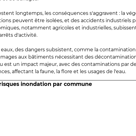
estent longtemps, les conséquences s'aggravent : la vé
tions peuvent être isolées, et des accidents industriels 
omiques, notamment agricoles et industrielles, subissen
rrêts d'activité.
es eaux, des dangers subsistent, comme la contamination
mmages aux bâtiments nécessitant des décontaminations
eau est un impact majeur, avec des contaminations par d
es, affectant la faune, la flore et les usages de l'eau.
 risques inondation par commune