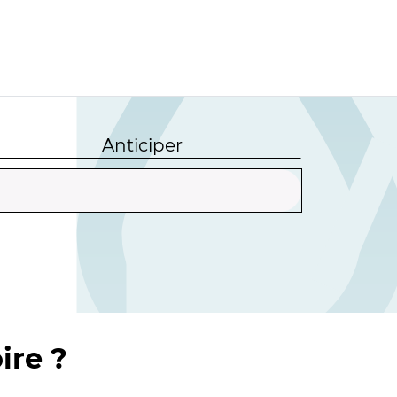
Anticiper
ire ?