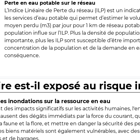
Perte en eau potable sur le réseau
L’Indice Linéaire de Perte du réseau (ILP) est un indica
les services d’eau potable qui permet d’estimer le vo
moyen perdu (m3) par jour pour 1 km de réseau potabl
population influe sur l’ILP. Plus la densité de populatio
importante, plus les ILP sont susceptible d’être import
concentration de la population et de la demande en ea
conséquence.
ire est-il exposé au risque 
s inondations sur la ressource en eau
 des impacts significatifs sur les activités humaines, l'
 causent des dégâts immédiats par la force du courant, q
 faune et la flore, et mettre en danger la sécurité des p
 les biens matériels sont également vulnérables, avec des
 et de barrages.