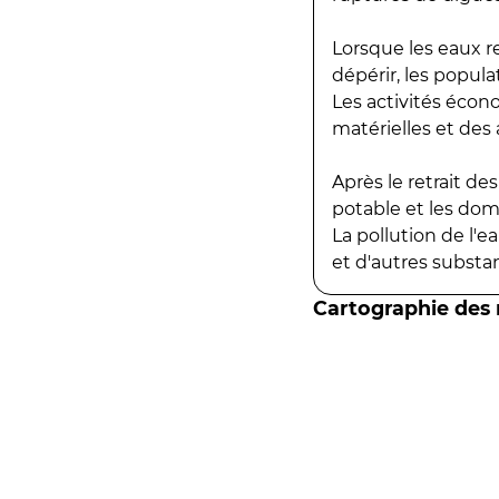
Lorsque les eaux r
dépérir, les popula
Les activités écon
matérielles et des a
Après le retrait d
potable et les do
La pollution de l'
et d'autres substanc
Cartographie des