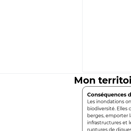
Mon territo
Conséquences de
Les inondations ont
biodiversité. Elles
berges, emporter la
infrastructures et
ruptures de digues