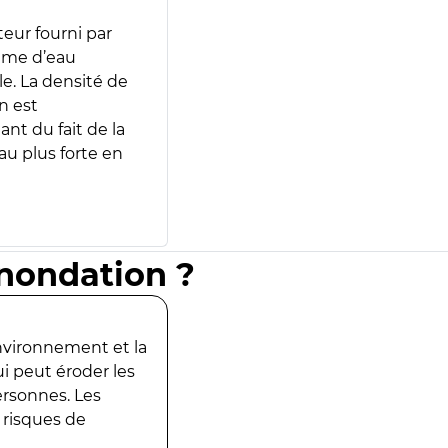
teur fourni par
lume d’eau
e. La densité de
n est
ant du fait de la
u plus forte en
inondation ?
environnement et la
ui peut éroder les
ersonnes. Les
 risques de