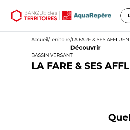
Aller au contenu principal
Aller au menu principal
Accueil
/
Territoire
/
LA FARE & SES AFFLUEN
Découvrir
BASSIN VERSANT
LA FARE & SES AFF
Quel