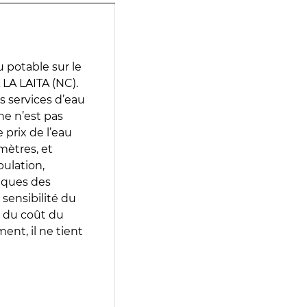
 potable sur le
LA LAITA (NC).
es services d’eau
e n’est pas
prix de l’eau
amètres, et
pulation,
iques des
 sensibilité du
 du coût du
ent, il ne tient