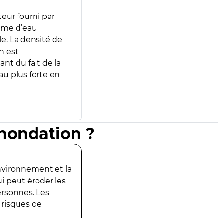
teur fourni par
lume d’eau
e. La densité de
n est
ant du fait de la
u plus forte en
inondation ?
environnement et la
ui peut éroder les
ersonnes. Les
 risques de