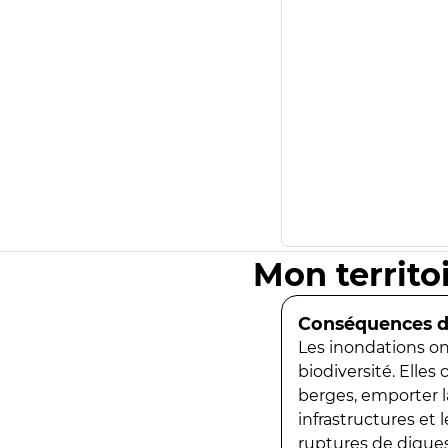
Mon territo
Conséquences de
Les inondations ont
biodiversité. Elles
berges, emporter la
infrastructures et
ruptures de digues