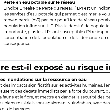
Perte en eau potable sur le réseau
L’Indice Linéaire de Perte du réseau (ILP) est un indica
les services d’eau potable qui permet d’estimer le vo
moyen perdu (m3) par jour pour 1 km de réseau potabl
population influe sur l’ILP. Plus la densité de populatio
importante, plus les ILP sont susceptible d’être import
concentration de la population et de la demande en ea
conséquence.
ire est-il exposé au risque 
s inondations sur la ressource en eau
 des impacts significatifs sur les activités humaines, l'
 causent des dégâts immédiats par la force du courant, q
 faune et la flore, et mettre en danger la sécurité des p
 les biens matériels sont également vulnérables, avec des
 et de barrages.