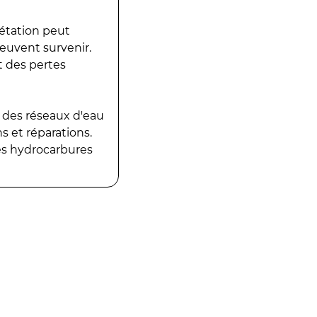
gétation peut
peuvent survenir.
t des pertes
 des réseaux d'eau
 et réparations.
es hydrocarbures