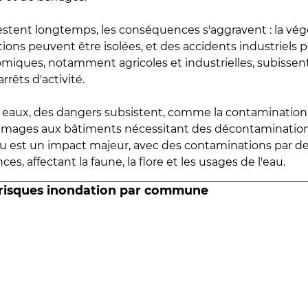
estent longtemps, les conséquences s'aggravent : la vé
tions peuvent être isolées, et des accidents industriels 
omiques, notamment agricoles et industrielles, subissen
rrêts d'activité.
es eaux, des dangers subsistent, comme la contamination
mmages aux bâtiments nécessitant des décontaminations
eau est un impact majeur, avec des contaminations par d
es, affectant la faune, la flore et les usages de l'eau.
 risques inondation par commune