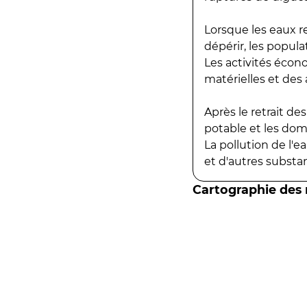
Lorsque les eaux r
dépérir, les popula
Les activités écon
matérielles et des a
Après le retrait d
potable et les do
La pollution de l'
et d'autres substanc
Cartographie des