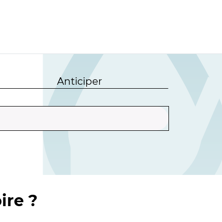
Anticiper
ire ?