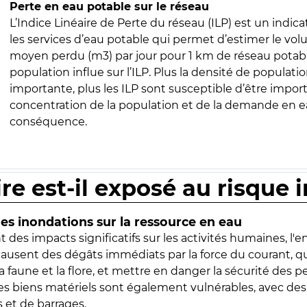
Perte en eau potable sur le réseau
L’Indice Linéaire de Perte du réseau (ILP) est un indica
les services d’eau potable qui permet d’estimer le vo
moyen perdu (m3) par jour pour 1 km de réseau potabl
population influe sur l’ILP. Plus la densité de populatio
importante, plus les ILP sont susceptible d’être import
concentration de la population et de la demande en ea
conséquence.
ire est-il exposé au risque 
s inondations sur la ressource en eau
 des impacts significatifs sur les activités humaines, l'
 causent des dégâts immédiats par la force du courant, q
 faune et la flore, et mettre en danger la sécurité des p
 les biens matériels sont également vulnérables, avec des
 et de barrages.