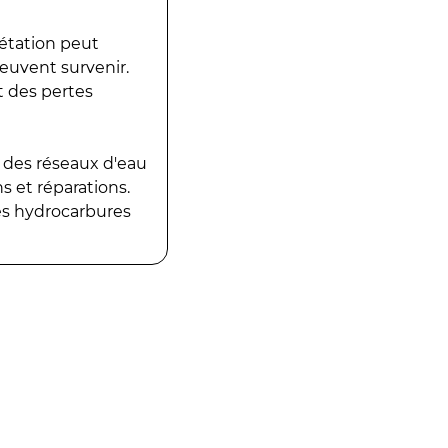
gétation peut
peuvent survenir.
t des pertes
 des réseaux d'eau
 et réparations.
es hydrocarbures