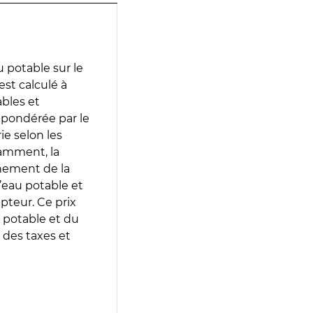
 potable sur le
st calculé à
ables et
 pondérée par le
e selon les
tamment, la
gnement de la
’eau potable et
epteur. Ce prix
 potable et du
 des taxes et