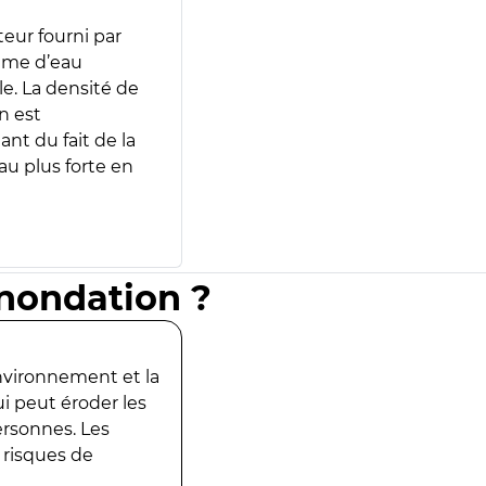
teur fourni par
lume d’eau
e. La densité de
n est
ant du fait de la
u plus forte en
inondation ?
environnement et la
ui peut éroder les
ersonnes. Les
 risques de