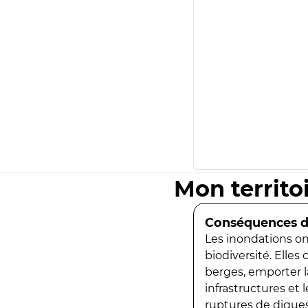
Mon territo
Conséquences de
Les inondations ont
biodiversité. Elles
berges, emporter la
infrastructures et
ruptures de digues