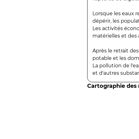
Lorsque les eaux r
dépérir, les popula
Les activités écon
matérielles et des a
Après le retrait d
potable et les do
La pollution de l'
et d'autres substanc
Cartographie des