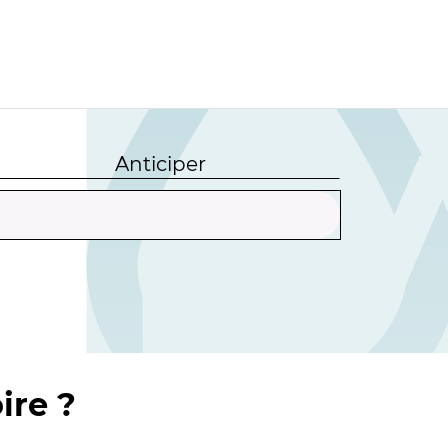
Anticiper
ire ?