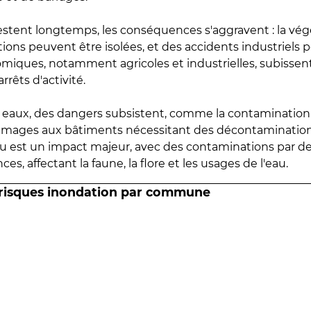
estent longtemps, les conséquences s'aggravent : la vé
tions peuvent être isolées, et des accidents industriels 
omiques, notamment agricoles et industrielles, subissen
rrêts d'activité.
es eaux, des dangers subsistent, comme la contamination
mmages aux bâtiments nécessitant des décontaminations
eau est un impact majeur, avec des contaminations par d
es, affectant la faune, la flore et les usages de l'eau.
 risques inondation par commune