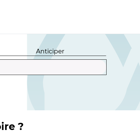
Anticiper
ire ?