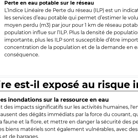
Perte en eau potable sur le réseau
L’Indice Linéaire de Perte du réseau (ILP) est un indica
les services d’eau potable qui permet d’estimer le vo
moyen perdu (m3) par jour pour 1 km de réseau potabl
population influe sur l’ILP. Plus la densité de populatio
importante, plus les ILP sont susceptible d’être import
concentration de la population et de la demande en ea
conséquence.
ire est-il exposé au risque 
s inondations sur la ressource en eau
 des impacts significatifs sur les activités humaines, l'
 causent des dégâts immédiats par la force du courant, q
 faune et la flore, et mettre en danger la sécurité des p
 les biens matériels sont également vulnérables, avec des
 et de barrages.