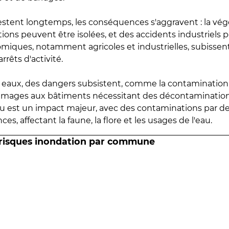
estent longtemps, les conséquences s'aggravent : la vé
tions peuvent être isolées, et des accidents industriels 
omiques, notamment agricoles et industrielles, subissen
rrêts d'activité.
es eaux, des dangers subsistent, comme la contamination
mmages aux bâtiments nécessitant des décontaminations
eau est un impact majeur, avec des contaminations par d
es, affectant la faune, la flore et les usages de l'eau.
 risques inondation par commune