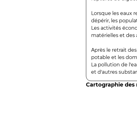
Lorsque les eaux r
dépérir, les popula
Les activités écon
matérielles et des a
Après le retrait d
potable et les do
La pollution de l'
et d'autres substanc
Cartographie des