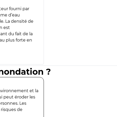
teur fourni par
lume d’eau
e. La densité de
n est
ant du fait de la
u plus forte en
inondation ?
environnement et la
ui peut éroder les
ersonnes. Les
 risques de