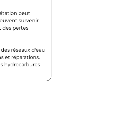
gétation peut
peuvent survenir.
t des pertes
 des réseaux d'eau
 et réparations.
es hydrocarbures