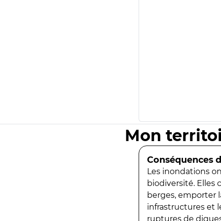
Mon territo
Conséquences de
Les inondations ont
biodiversité. Elles
berges, emporter la
infrastructures et
ruptures de digues