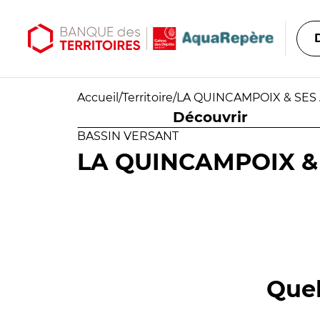
Aller au contenu principal
Aller au menu principal
Accueil
/
Territoire
/
LA QUINCAMPOIX & SES
Découvrir
BASSIN VERSANT
LA QUINCAMPOIX &
Quel