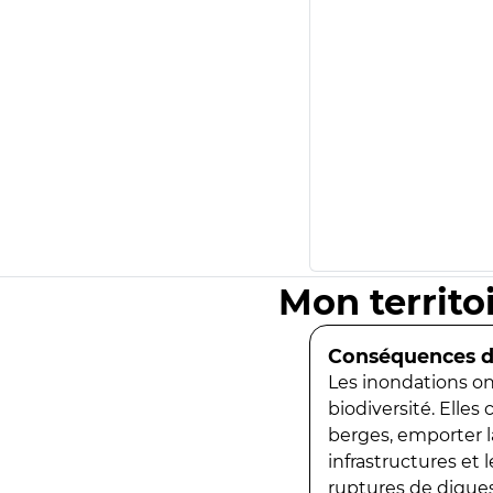
Mon territo
Conséquences de
Les inondations ont
biodiversité. Elles
berges, emporter la
infrastructures et
ruptures de digues