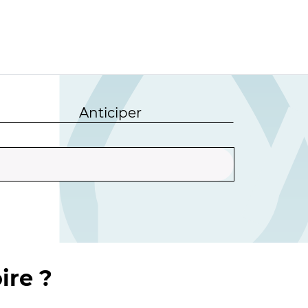
Anticiper
ire ?