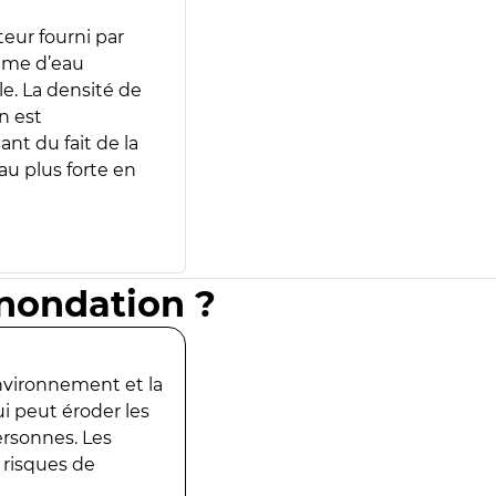
teur fourni par
lume d’eau
e. La densité de
n est
ant du fait de la
u plus forte en
inondation ?
environnement et la
ui peut éroder les
ersonnes. Les
 risques de