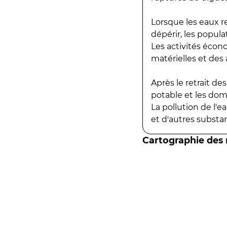
Lorsque les eaux r
dépérir, les popula
Les activités écon
matérielles et des a
Après le retrait d
potable et les do
La pollution de l'
et d'autres substanc
Cartographie des