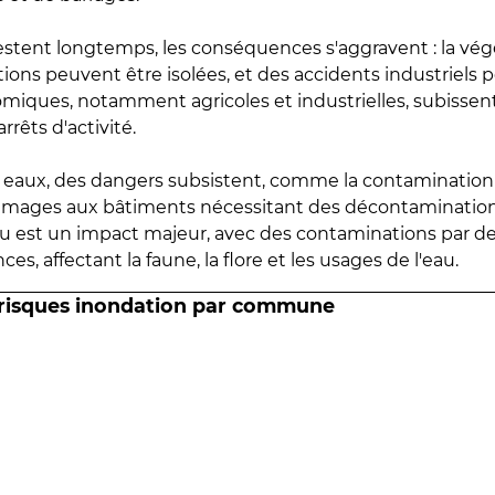
estent longtemps, les conséquences s'aggravent : la vé
tions peuvent être isolées, et des accidents industriels 
omiques, notamment agricoles et industrielles, subissen
rrêts d'activité.
es eaux, des dangers subsistent, comme la contamination
mmages aux bâtiments nécessitant des décontaminations
eau est un impact majeur, avec des contaminations par d
es, affectant la faune, la flore et les usages de l'eau.
 risques inondation par commune