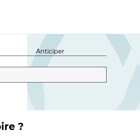
Anticiper
ire ?