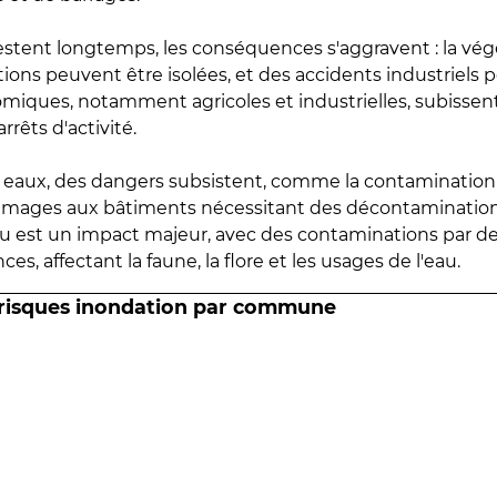
estent longtemps, les conséquences s'aggravent : la vé
tions peuvent être isolées, et des accidents industriels 
omiques, notamment agricoles et industrielles, subissen
rrêts d'activité.
es eaux, des dangers subsistent, comme la contamination
mmages aux bâtiments nécessitant des décontaminations
eau est un impact majeur, avec des contaminations par d
es, affectant la faune, la flore et les usages de l'eau.
 risques inondation par commune