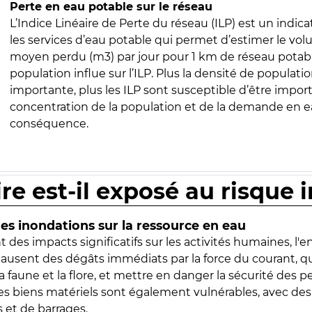
Perte en eau potable sur le réseau
L’Indice Linéaire de Perte du réseau (ILP) est un indica
les services d’eau potable qui permet d’estimer le vo
moyen perdu (m3) par jour pour 1 km de réseau potabl
population influe sur l’ILP. Plus la densité de populatio
importante, plus les ILP sont susceptible d’être import
concentration de la population et de la demande en ea
conséquence.
ire est-il exposé au risque 
s inondations sur la ressource en eau
 des impacts significatifs sur les activités humaines, l'
 causent des dégâts immédiats par la force du courant, q
 faune et la flore, et mettre en danger la sécurité des p
 les biens matériels sont également vulnérables, avec des
 et de barrages.