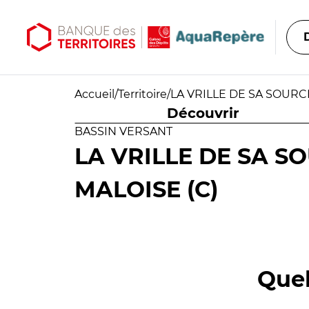
Aller au contenu principal
Aller au menu principal
Accueil
/
Territoire
/
LA VRILLE DE SA SOURCE
Découvrir
BASSIN VERSANT
LA VRILLE DE SA S
MALOISE (C)
Quel