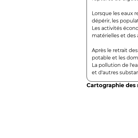
Lorsque les eaux r
dépérir, les popula
Les activités écon
matérielles et des a
Après le retrait d
potable et les do
La pollution de l'
et d'autres substanc
Cartographie des