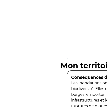
Mon territo
Conséquences de
Les inondations ont
biodiversité. Elles
berges, emporter la
infrastructures et
ruptures de digues