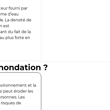
teur fourni par
lume d’eau
e. La densité de
n est
ant du fait de la
u plus forte en
inondation ?
environnement et la
ui peut éroder les
ersonnes. Les
 risques de