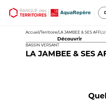
Aller au contenu principal
Aller au menu principal
Accueil
/
Territoire
/
LA JAMBEE & SES AFFL
Découvrir
BASSIN VERSANT
LA JAMBEE & SES A
Quel