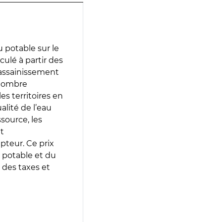
 potable sur le
ulé à partir des
d’assainissement
 nombre
es territoires en
lité de l’eau
source, les
t
epteur. Ce prix
 potable et du
 des taxes et