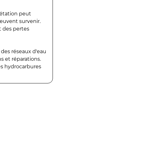
gétation peut
peuvent survenir.
t des pertes
 des réseaux d'eau
 et réparations.
es hydrocarbures