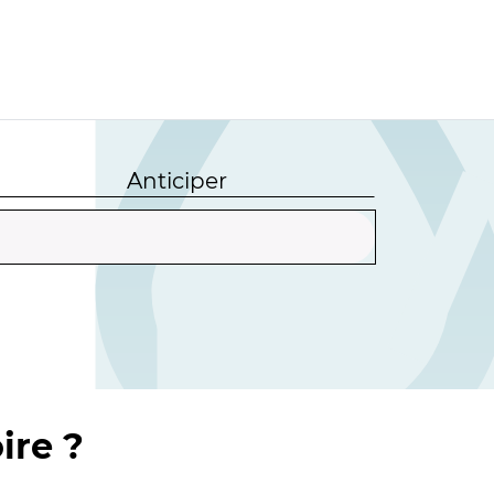
Anticiper
ire ?