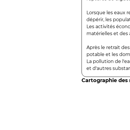
Lorsque les eaux r
dépérir, les popula
Les activités écon
matérielles et des a
Après le retrait d
potable et les do
La pollution de l'
et d'autres substanc
Cartographie des