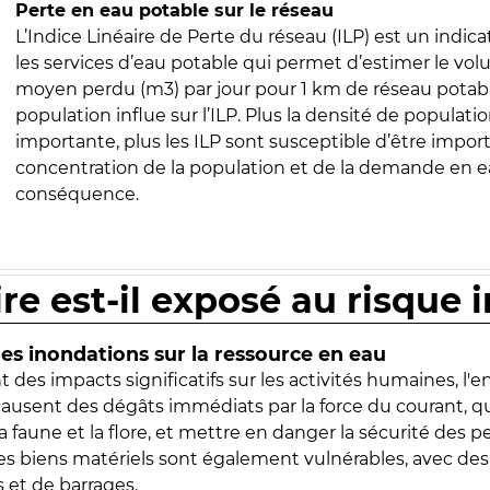
Perte en eau potable sur le réseau
L’Indice Linéaire de Perte du réseau (ILP) est un indica
les services d’eau potable qui permet d’estimer le vo
moyen perdu (m3) par jour pour 1 km de réseau potabl
population influe sur l’ILP. Plus la densité de populatio
importante, plus les ILP sont susceptible d’être import
concentration de la population et de la demande en ea
conséquence.
ire est-il exposé au risque 
s inondations sur la ressource en eau
 des impacts significatifs sur les activités humaines, l'
 causent des dégâts immédiats par la force du courant, q
 faune et la flore, et mettre en danger la sécurité des p
 les biens matériels sont également vulnérables, avec des
 et de barrages.