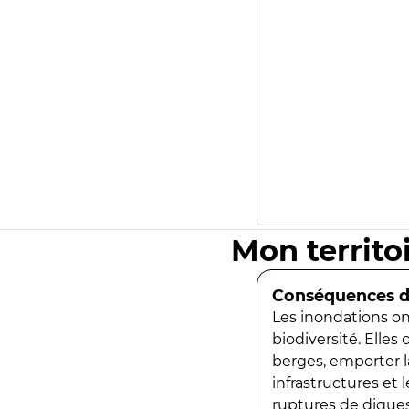
Mon territo
Conséquences de
Les inondations ont
biodiversité. Elles
berges, emporter la
infrastructures et
ruptures de digues