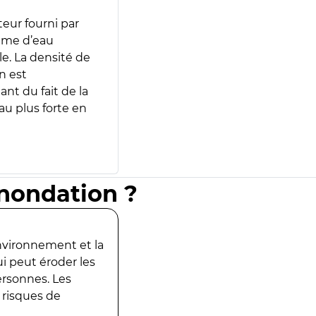
teur fourni par
lume d’eau
e. La densité de
n est
ant du fait de la
u plus forte en
inondation ?
environnement et la
ui peut éroder les
ersonnes. Les
 risques de