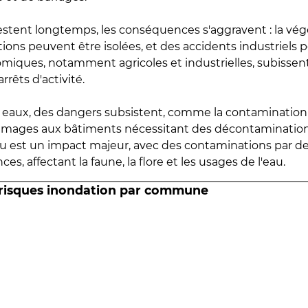
estent longtemps, les conséquences s'aggravent : la vé
tions peuvent être isolées, et des accidents industriels 
omiques, notamment agricoles et industrielles, subissen
rrêts d'activité.
es eaux, des dangers subsistent, comme la contamination
mmages aux bâtiments nécessitant des décontaminations
eau est un impact majeur, avec des contaminations par d
es, affectant la faune, la flore et les usages de l'eau.
 risques inondation par commune