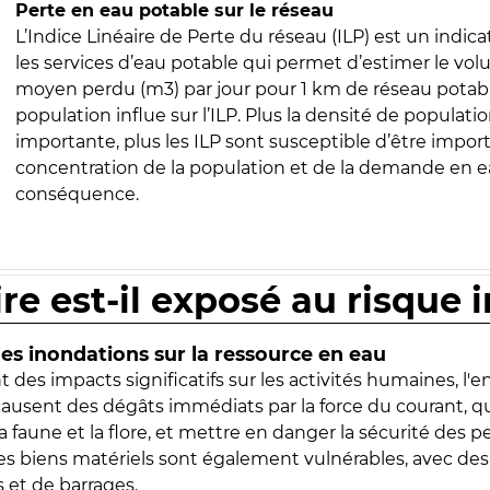
Perte en eau potable sur le réseau
L’Indice Linéaire de Perte du réseau (ILP) est un indica
les services d’eau potable qui permet d’estimer le vo
moyen perdu (m3) par jour pour 1 km de réseau potabl
population influe sur l’ILP. Plus la densité de populatio
importante, plus les ILP sont susceptible d’être import
concentration de la population et de la demande en ea
conséquence.
ire est-il exposé au risque 
s inondations sur la ressource en eau
 des impacts significatifs sur les activités humaines, l'
 causent des dégâts immédiats par la force du courant, q
 faune et la flore, et mettre en danger la sécurité des p
 les biens matériels sont également vulnérables, avec des
 et de barrages.