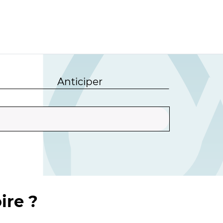
Anticiper
ire ?