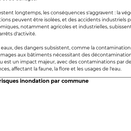
estent longtemps, les conséquences s'aggravent : la vé
tions peuvent être isolées, et des accidents industriels 
omiques, notamment agricoles et industrielles, subissen
rrêts d'activité.
es eaux, des dangers subsistent, comme la contamination
mmages aux bâtiments nécessitant des décontaminations
eau est un impact majeur, avec des contaminations par d
es, affectant la faune, la flore et les usages de l'eau.
 risques inondation par commune