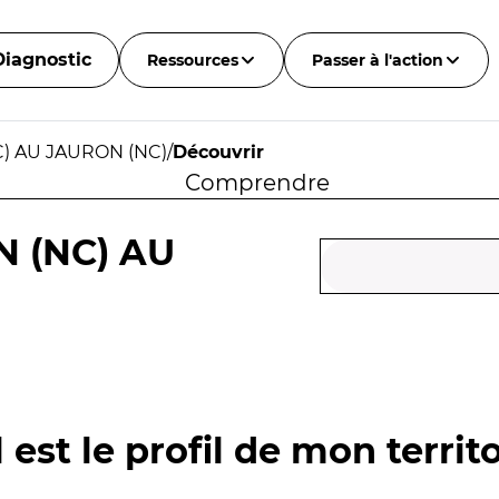
Diagnostic
Ressources
Passer à l'action
C) AU JAURON (NC)
/
Découvrir
Comprendre
N (NC) AU
 est le profil de mon territo