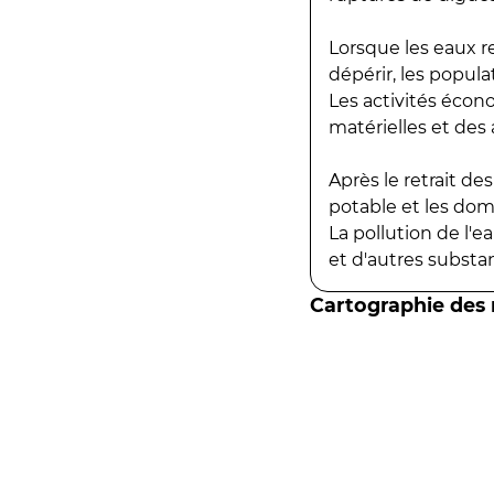
Lorsque les eaux r
dépérir, les popula
Les activités écon
matérielles et des a
Après le retrait d
potable et les do
La pollution de l'
et d'autres substanc
Cartographie des