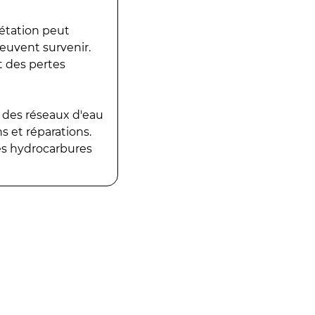
gétation peut
peuvent survenir.
t des pertes
 des réseaux d'eau
 et réparations.
es hydrocarbures