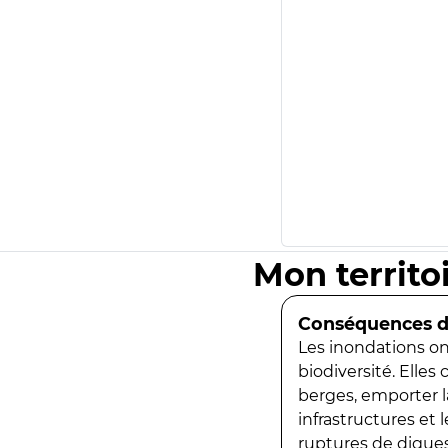
Mon territo
Conséquences de
Les inondations ont
biodiversité. Elles
berges, emporter la
infrastructures et
ruptures de digues