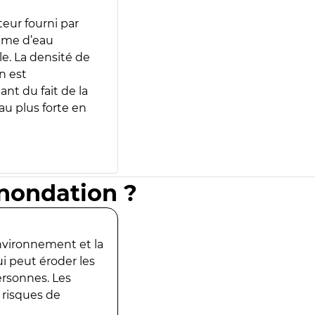
teur fourni par
lume d’eau
e. La densité de
n est
ant du fait de la
u plus forte en
inondation ?
environnement et la
ui peut éroder les
ersonnes. Les
 risques de