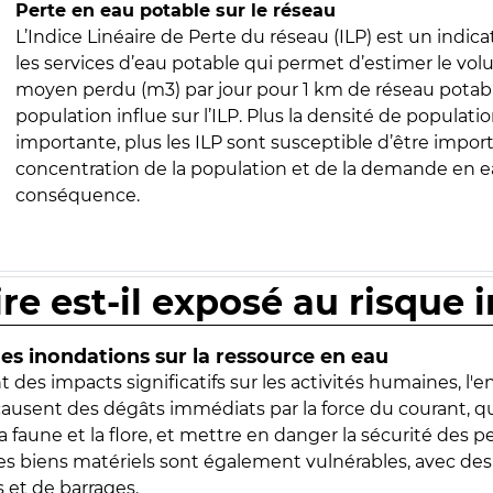
Perte en eau potable sur le réseau
L’Indice Linéaire de Perte du réseau (ILP) est un indica
les services d’eau potable qui permet d’estimer le vo
moyen perdu (m3) par jour pour 1 km de réseau potabl
population influe sur l’ILP. Plus la densité de populatio
importante, plus les ILP sont susceptible d’être import
concentration de la population et de la demande en ea
conséquence.
ire est-il exposé au risque 
s inondations sur la ressource en eau
 des impacts significatifs sur les activités humaines, l'
 causent des dégâts immédiats par la force du courant, q
 faune et la flore, et mettre en danger la sécurité des p
 les biens matériels sont également vulnérables, avec des
 et de barrages.