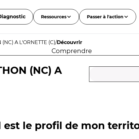
Diagnostic
Ressources
Passer à l'action
(NC) A L'ORNETTE (C)
/
Découvrir
Comprendre
HON (NC) A
 est le profil de mon territo