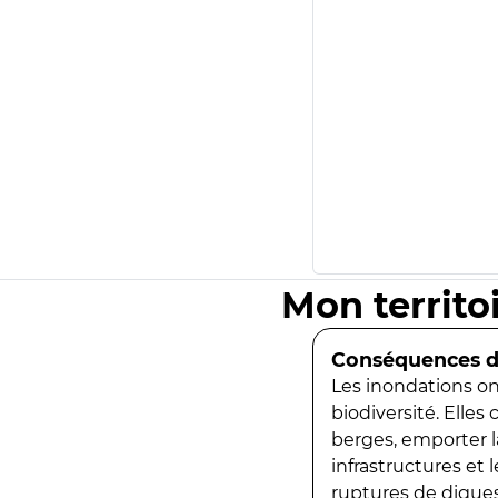
Mon territo
Conséquences de
Les inondations ont
biodiversité. Elles
berges, emporter la
infrastructures et
ruptures de digues