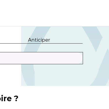
Anticiper
ire ?