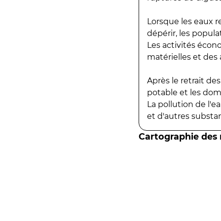
Lorsque les eaux r
dépérir, les popula
Les activités écon
matérielles et des a
Après le retrait d
potable et les do
La pollution de l'
et d'autres substanc
Cartographie des