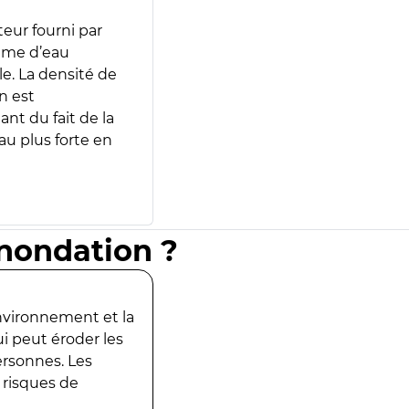
teur fourni par
lume d’eau
e. La densité de
n est
ant du fait de la
u plus forte en
inondation ?
environnement et la
ui peut éroder les
ersonnes. Les
 risques de