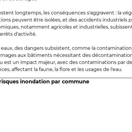
estent longtemps, les conséquences s'aggravent : la vé
tions peuvent être isolées, et des accidents industriels 
omiques, notamment agricoles et industrielles, subissen
rrêts d'activité.
es eaux, des dangers subsistent, comme la contamination
mmages aux bâtiments nécessitant des décontaminations
eau est un impact majeur, avec des contaminations par d
es, affectant la faune, la flore et les usages de l'eau.
 risques inondation par commune