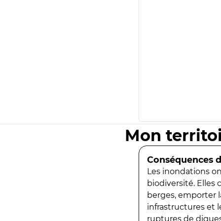
Mon territo
Conséquences de
Les inondations ont
biodiversité. Elles
berges, emporter la
infrastructures et
ruptures de digues