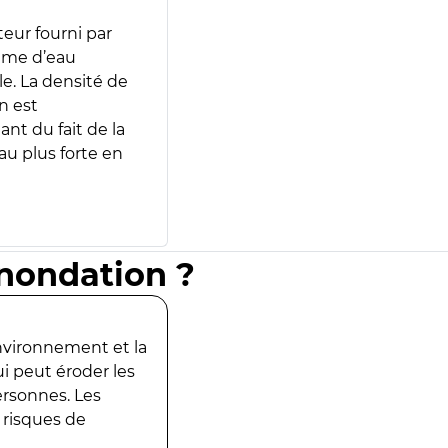
teur fourni par
lume d’eau
e. La densité de
n est
ant du fait de la
u plus forte en
inondation ?
environnement et la
ui peut éroder les
ersonnes. Les
 risques de