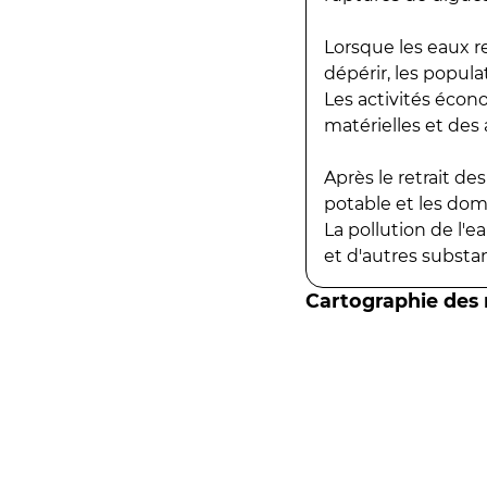
Lorsque les eaux r
dépérir, les popula
Les activités écon
matérielles et des a
Après le retrait d
potable et les do
La pollution de l'
et d'autres substanc
Cartographie des