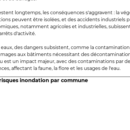
estent longtemps, les conséquences s'aggravent : la vé
tions peuvent être isolées, et des accidents industriels 
omiques, notamment agricoles et industrielles, subissen
rrêts d'activité.
es eaux, des dangers subsistent, comme la contamination
mmages aux bâtiments nécessitant des décontaminations
eau est un impact majeur, avec des contaminations par d
es, affectant la faune, la flore et les usages de l'eau.
 risques inondation par commune