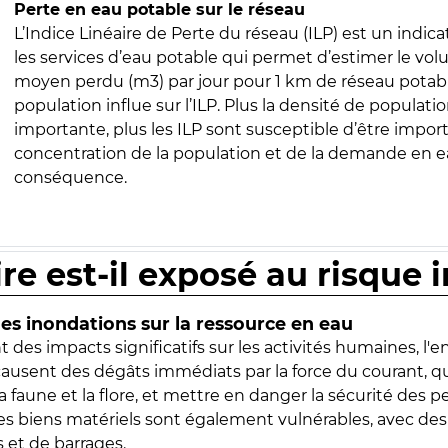
Perte en eau potable sur le réseau
L’Indice Linéaire de Perte du réseau (ILP) est un indica
les services d’eau potable qui permet d’estimer le vo
moyen perdu (m3) par jour pour 1 km de réseau potabl
population influe sur l’ILP. Plus la densité de populatio
importante, plus les ILP sont susceptible d’être import
concentration de la population et de la demande en ea
conséquence.
ire est-il exposé au risque 
s inondations sur la ressource en eau
 des impacts significatifs sur les activités humaines, l'
 causent des dégâts immédiats par la force du courant, q
 faune et la flore, et mettre en danger la sécurité des p
 les biens matériels sont également vulnérables, avec des
 et de barrages.