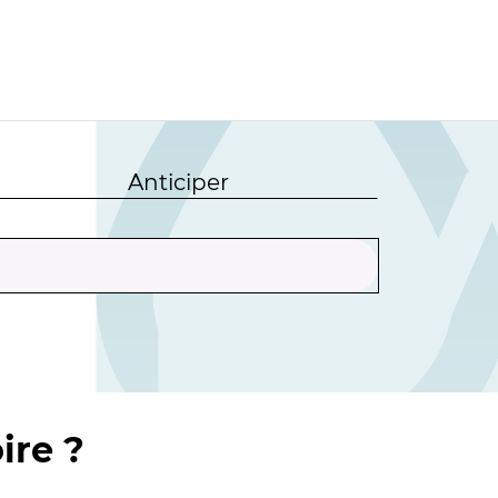
Anticiper
ire ?