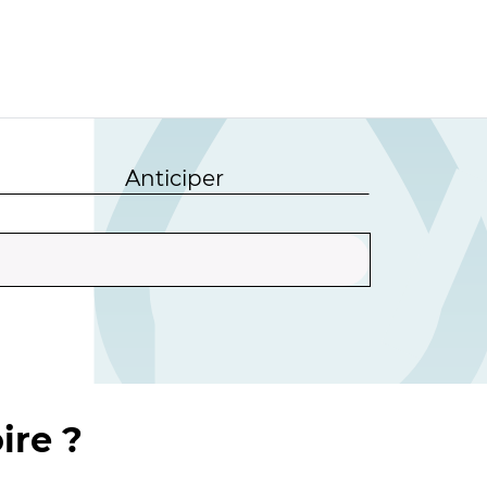
Anticiper
ire ?