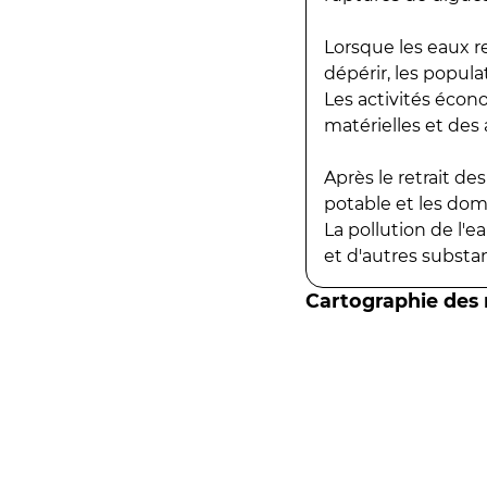
Lorsque les eaux r
dépérir, les popula
Les activités écon
matérielles et des a
Après le retrait d
potable et les do
La pollution de l'
et d'autres substanc
Cartographie des