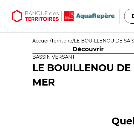
Aller au contenu principal
Aller au menu principal
Accueil
/
Territoire
/
LE BOUILLENOU DE SA 
Découvrir
BASSIN VERSANT
LE BOUILLENOU DE 
MER
Quel