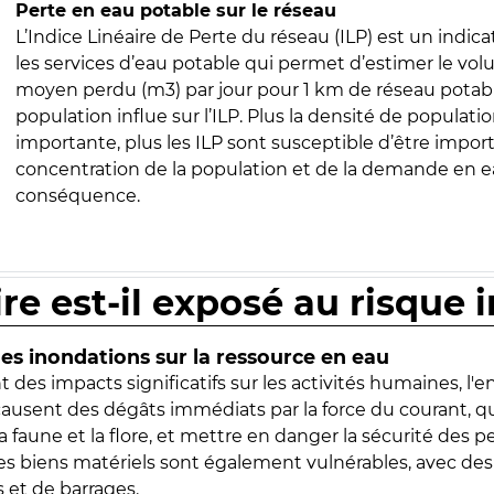
Perte en eau potable sur le réseau
L’Indice Linéaire de Perte du réseau (ILP) est un indica
les services d’eau potable qui permet d’estimer le vo
moyen perdu (m3) par jour pour 1 km de réseau potabl
population influe sur l’ILP. Plus la densité de populatio
importante, plus les ILP sont susceptible d’être import
concentration de la population et de la demande en ea
conséquence.
ire est-il exposé au risque 
s inondations sur la ressource en eau
 des impacts significatifs sur les activités humaines, l'
 causent des dégâts immédiats par la force du courant, q
 faune et la flore, et mettre en danger la sécurité des p
 les biens matériels sont également vulnérables, avec des
 et de barrages.