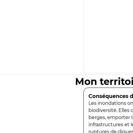
Mon territo
Conséquences de
Les inondations ont
biodiversité. Elles
berges, emporter la
infrastructures et
ruptures de digues