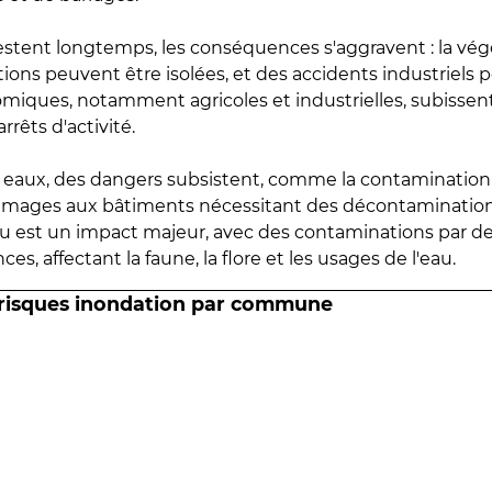
estent longtemps, les conséquences s'aggravent : la vé
tions peuvent être isolées, et des accidents industriels 
omiques, notamment agricoles et industrielles, subissen
rrêts d'activité.
es eaux, des dangers subsistent, comme la contamination
mmages aux bâtiments nécessitant des décontaminations
eau est un impact majeur, avec des contaminations par d
es, affectant la faune, la flore et les usages de l'eau.
 risques inondation par commune