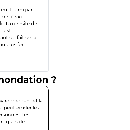
teur fourni par
lume d’eau
e. La densité de
n est
ant du fait de la
u plus forte en
inondation ?
environnement et la
ui peut éroder les
ersonnes. Les
 risques de