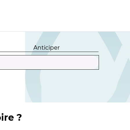
Anticiper
ire ?