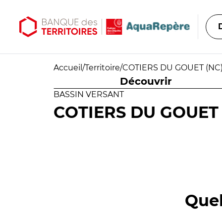
Aller au contenu principal
Aller au menu principal
Accueil
/
Territoire
/
COTIERS DU GOUET (NC) 
Découvrir
BASSIN VERSANT
COTIERS DU GOUET (
Quel