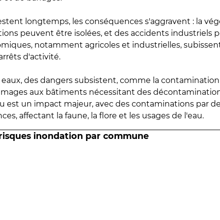
estent longtemps, les conséquences s'aggravent : la vé
tions peuvent être isolées, et des accidents industriels 
omiques, notamment agricoles et industrielles, subissen
rrêts d'activité.
es eaux, des dangers subsistent, comme la contamination
mmages aux bâtiments nécessitant des décontaminations
eau est un impact majeur, avec des contaminations par d
es, affectant la faune, la flore et les usages de l'eau.
 risques inondation par commune