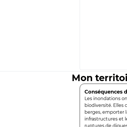
Mon territo
Conséquences de
Les inondations ont
biodiversité. Elles
berges, emporter la
infrastructures et
ruptures de digues