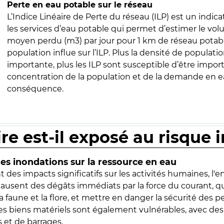
Perte en eau potable sur le réseau
L’Indice Linéaire de Perte du réseau (ILP) est un indica
les services d’eau potable qui permet d’estimer le vo
moyen perdu (m3) par jour pour 1 km de réseau potabl
population influe sur l’ILP. Plus la densité de populatio
importante, plus les ILP sont susceptible d’être import
concentration de la population et de la demande en ea
conséquence.
ire est-il exposé au risque 
s inondations sur la ressource en eau
 des impacts significatifs sur les activités humaines, l'
 causent des dégâts immédiats par la force du courant, q
 faune et la flore, et mettre en danger la sécurité des p
 les biens matériels sont également vulnérables, avec des
 et de barrages.