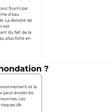
teur fourni par
lume d’eau
e. La densité de
n est
ant du fait de la
u plus forte en
inondation ?
environnement et la
ui peut éroder les
ersonnes. Les
 risques de