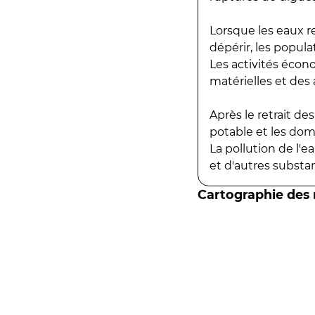
Lorsque les eaux r
dépérir, les popula
Les activités écon
matérielles et des a
Après le retrait d
potable et les do
La pollution de l'
et d'autres substanc
Cartographie des