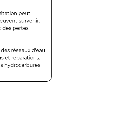
gétation peut
peuvent survenir.
t des pertes
 des réseaux d'eau
 et réparations.
es hydrocarbures