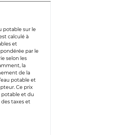
 potable sur le
st calculé à
ables et
 pondérée par le
e selon les
tamment, la
gnement de la
’eau potable et
epteur. Ce prix
 potable et du
 des taxes et