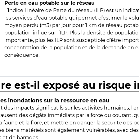
Perte en eau potable sur le réseau
L’Indice Linéaire de Perte du réseau (ILP) est un indica
les services d’eau potable qui permet d’estimer le vo
moyen perdu (m3) par jour pour 1 km de réseau potabl
population influe sur l’ILP. Plus la densité de populatio
importante, plus les ILP sont susceptible d’être import
concentration de la population et de la demande en ea
conséquence.
ire est-il exposé au risque 
s inondations sur la ressource en eau
 des impacts significatifs sur les activités humaines, l'
 causent des dégâts immédiats par la force du courant, q
 faune et la flore, et mettre en danger la sécurité des p
 les biens matériels sont également vulnérables, avec des
 et de barrages.