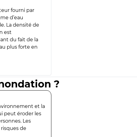
teur fourni par
lume d’eau
e. La densité de
n est
ant du fait de la
u plus forte en
inondation ?
environnement et la
ui peut éroder les
ersonnes. Les
 risques de