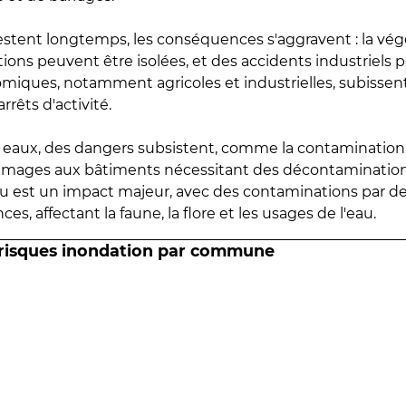
estent longtemps, les conséquences s'aggravent : la vé
tions peuvent être isolées, et des accidents industriels 
omiques, notamment agricoles et industrielles, subissen
rrêts d'activité.
es eaux, des dangers subsistent, comme la contamination
mmages aux bâtiments nécessitant des décontaminations
eau est un impact majeur, avec des contaminations par d
es, affectant la faune, la flore et les usages de l'eau.
 risques inondation par commune