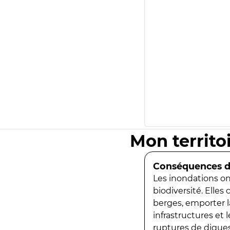
Mon territo
Conséquences de
Les inondations ont
biodiversité. Elles
berges, emporter la
infrastructures et
ruptures de digues