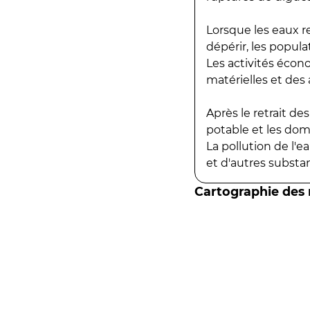
Lorsque les eaux r
dépérir, les popula
Les activités écon
matérielles et des a
Après le retrait d
potable et les do
La pollution de l'
et d'autres substanc
Cartographie des