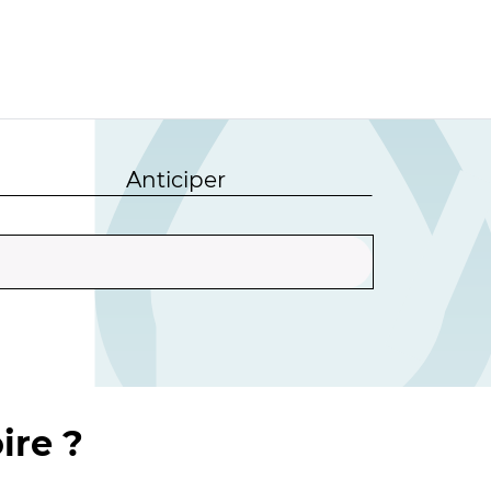
Anticiper
ire ?