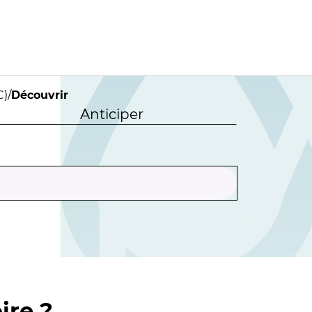
C)
/
Découvrir
Anticiper
ire ?