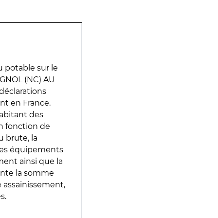
 potable sur le
IGNOL (NC) AU
déclarations
ent en France.
abitant des
en fonction de
 brute, la
 les équipements
ment ainsi que la
sente la somme
e assainissement,
s.