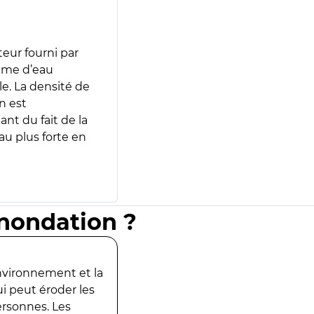
teur fourni par
lume d’eau
e. La densité de
n est
ant du fait de la
u plus forte en
inondation ?
environnement et la
ui peut éroder les
ersonnes. Les