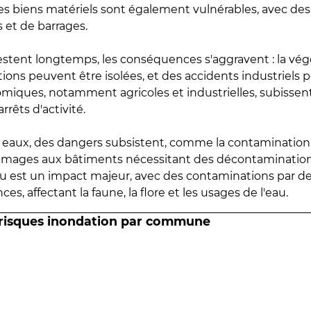
 les biens matériels sont également vulnérables, avec des
 et de barrages.
estent longtemps, les conséquences s'aggravent : la vé
tions peuvent être isolées, et des accidents industriels 
omiques, notamment agricoles et industrielles, subissen
rrêts d'activité.
es eaux, des dangers subsistent, comme la contamination
mmages aux bâtiments nécessitant des décontaminations
eau est un impact majeur, avec des contaminations par d
es, affectant la faune, la flore et les usages de l'eau.
 risques inondation par commune