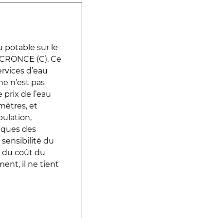
 potable sur le
 CRONCE (C). Ce
services d’eau
e n’est pas
prix de l’eau
amètres, et
pulation,
iques des
 sensibilité du
 du coût du
ent, il ne tient