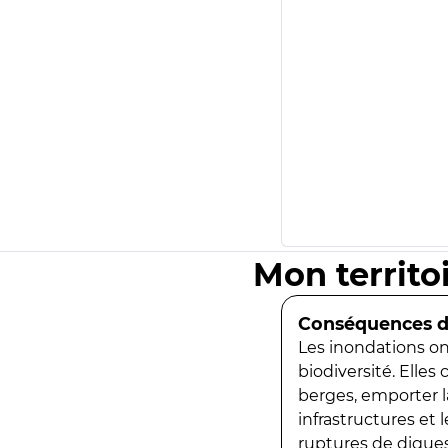
Mon territo
Conséquences de
Les inondations ont
biodiversité. Elles
berges, emporter la
infrastructures et
ruptures de digues