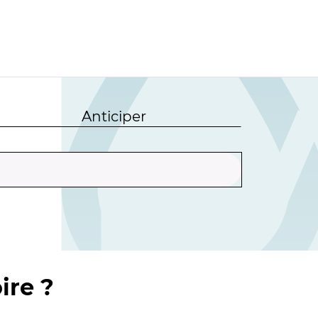
Anticiper
ire ?