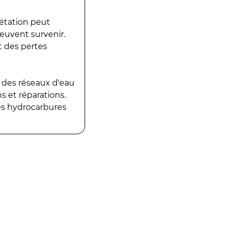
gétation peut
peuvent survenir.
t des pertes
 des réseaux d'eau
 et réparations.
es hydrocarbures