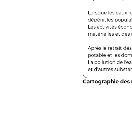
Lorsque les eaux r
dépérir, les popula
Les activités écon
matérielles et des a
Après le retrait d
potable et les do
La pollution de l'
et d'autres substanc
Cartographie des