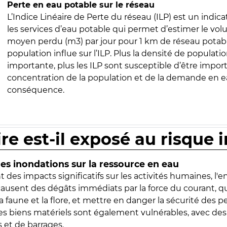
Perte en eau potable sur le réseau
L’Indice Linéaire de Perte du réseau (ILP) est un indica
les services d’eau potable qui permet d’estimer le vo
moyen perdu (m3) par jour pour 1 km de réseau potabl
population influe sur l’ILP. Plus la densité de populatio
importante, plus les ILP sont susceptible d’être import
concentration de la population et de la demande en ea
conséquence.
ire est-il exposé au risque 
s inondations sur la ressource en eau
 des impacts significatifs sur les activités humaines, l'
 causent des dégâts immédiats par la force du courant, q
 faune et la flore, et mettre en danger la sécurité des p
 les biens matériels sont également vulnérables, avec des
 et de barrages.