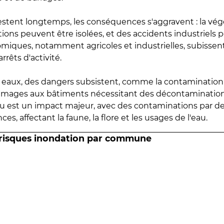
estent longtemps, les conséquences s'aggravent : la vé
tions peuvent être isolées, et des accidents industriels 
omiques, notamment agricoles et industrielles, subissen
rrêts d'activité.
es eaux, des dangers subsistent, comme la contamination
mmages aux bâtiments nécessitant des décontaminations
eau est un impact majeur, avec des contaminations par d
es, affectant la faune, la flore et les usages de l'eau.
 risques inondation par commune