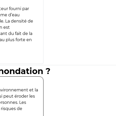
teur fourni par
lume d’eau
e. La densité de
n est
ant du fait de la
u plus forte en
inondation ?
environnement et la
ui peut éroder les
ersonnes. Les
 risques de