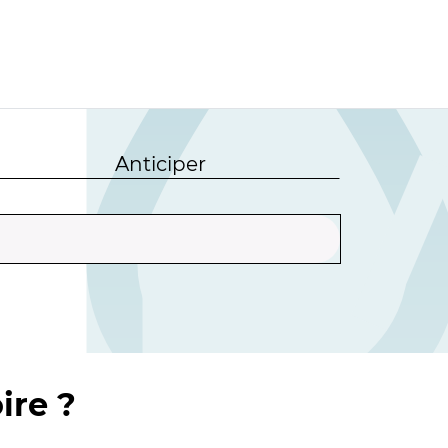
Anticiper
ire ?