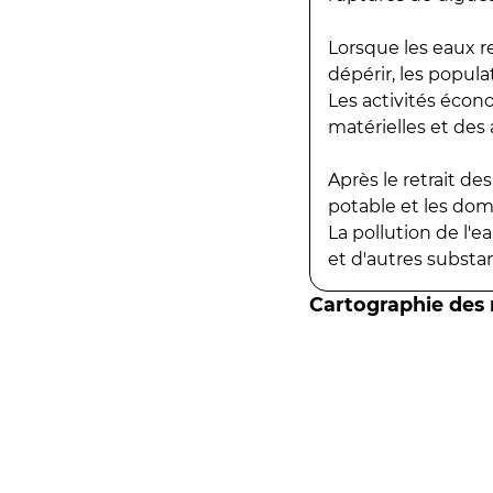
Lorsque les eaux r
dépérir, les popula
Les activités écon
matérielles et des a
Après le retrait d
potable et les do
La pollution de l'
et d'autres substanc
Cartographie des