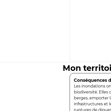
Mon territo
Conséquences de
Les inondations ont
biodiversité. Elles
berges, emporter la
infrastructures et
ruptures de digues