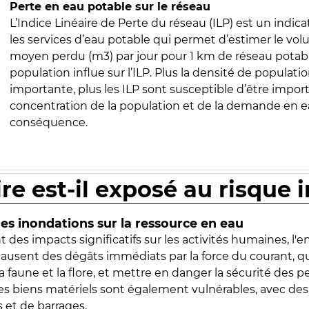
Perte en eau potable sur le réseau
L’Indice Linéaire de Perte du réseau (ILP) est un indica
les services d’eau potable qui permet d’estimer le vo
moyen perdu (m3) par jour pour 1 km de réseau potabl
population influe sur l’ILP. Plus la densité de populatio
importante, plus les ILP sont susceptible d’être import
concentration de la population et de la demande en ea
conséquence.
ire est-il exposé au risque 
s inondations sur la ressource en eau
 des impacts significatifs sur les activités humaines, l'
 causent des dégâts immédiats par la force du courant, q
 faune et la flore, et mettre en danger la sécurité des p
 les biens matériels sont également vulnérables, avec des
 et de barrages.