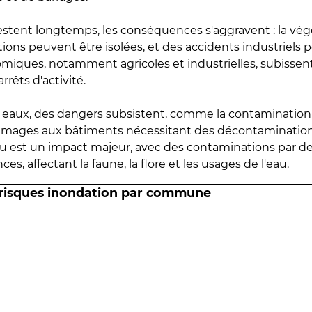
estent longtemps, les conséquences s'aggravent : la vé
tions peuvent être isolées, et des accidents industriels 
omiques, notamment agricoles et industrielles, subissen
rrêts d'activité.
es eaux, des dangers subsistent, comme la contamination
mmages aux bâtiments nécessitant des décontaminations
eau est un impact majeur, avec des contaminations par d
es, affectant la faune, la flore et les usages de l'eau.
 risques inondation par commune