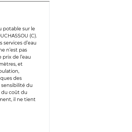
 potable sur le
BOUCHASSOU (C).
es services d’eau
e n’est pas
prix de l’eau
amètres, et
pulation,
iques des
 sensibilité du
 du coût du
ent, il ne tient