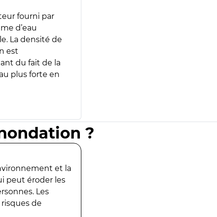
teur fourni par
lume d’eau
e. La densité de
n est
ant du fait de la
u plus forte en
inondation ?
environnement et la
ui peut éroder les
ersonnes. Les
 risques de