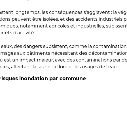
estent longtemps, les conséquences s'aggravent : la vé
tions peuvent être isolées, et des accidents industriels 
omiques, notamment agricoles et industrielles, subissen
rrêts d'activité.
es eaux, des dangers subsistent, comme la contamination
mmages aux bâtiments nécessitant des décontaminations
eau est un impact majeur, avec des contaminations par d
es, affectant la faune, la flore et les usages de l'eau.
 risques inondation par commune