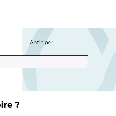
Anticiper
ire ?