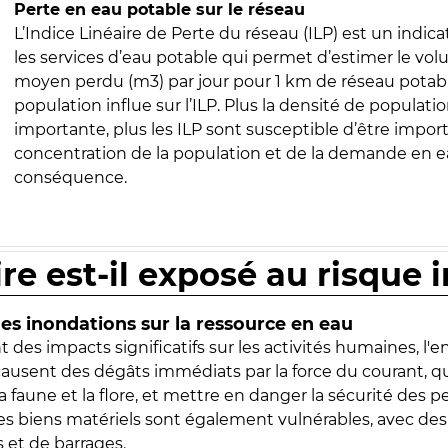
Perte en eau potable sur le réseau
L’Indice Linéaire de Perte du réseau (ILP) est un indica
les services d’eau potable qui permet d’estimer le vo
moyen perdu (m3) par jour pour 1 km de réseau potabl
population influe sur l’ILP. Plus la densité de populatio
importante, plus les ILP sont susceptible d’être import
concentration de la population et de la demande en ea
conséquence.
ire est-il exposé au risque 
s inondations sur la ressource en eau
 des impacts significatifs sur les activités humaines, l'
 causent des dégâts immédiats par la force du courant, q
 faune et la flore, et mettre en danger la sécurité des p
 les biens matériels sont également vulnérables, avec des
 et de barrages.