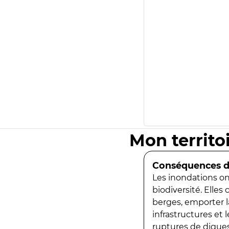
Mon territo
Conséquences de
Les inondations ont
biodiversité. Elles
berges, emporter la
infrastructures et
ruptures de digues