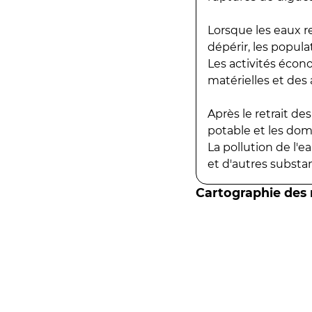
Lorsque les eaux r
dépérir, les popula
Les activités écon
matérielles et des a
Après le retrait d
potable et les do
La pollution de l'
et d'autres substanc
Cartographie des