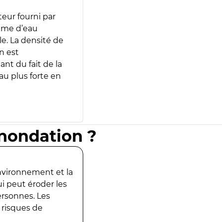
teur fourni par
lume d’eau
e. La densité de
n est
ant du fait de la
u plus forte en
inondation ?
environnement et la
ui peut éroder les
ersonnes. Les
 risques de