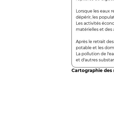
Lorsque les eaux r
dépérir, les popula
Les activités écon
matérielles et des a
Après le retrait d
potable et les do
La pollution de l'
et d'autres substanc
Cartographie des