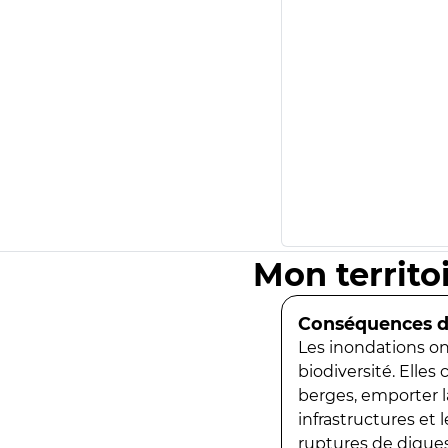
Mon territo
Conséquences de
Les inondations ont
biodiversité. Elles
berges, emporter la
infrastructures et
ruptures de digues