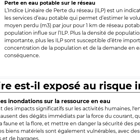
Perte en eau potable sur le réseau
L’Indice Linéaire de Perte du réseau (ILP) est un indica
les services d’eau potable qui permet d’estimer le vo
moyen perdu (m3) par jour pour 1 km de réseau potabl
population influe sur l’ILP. Plus la densité de populatio
importante, plus les ILP sont susceptible d’être import
concentration de la population et de la demande en ea
conséquence.
ire est-il exposé au risque 
s inondations sur la ressource en eau
 des impacts significatifs sur les activités humaines, l'
 causent des dégâts immédiats par la force du courant, q
 faune et la flore, et mettre en danger la sécurité des p
 les biens matériels sont également vulnérables, avec des
 et de barrages.