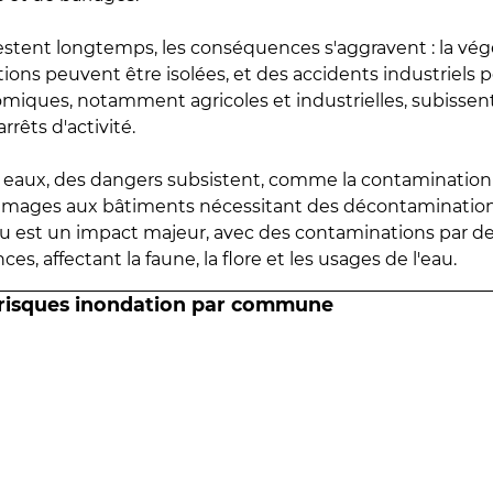
estent longtemps, les conséquences s'aggravent : la vé
tions peuvent être isolées, et des accidents industriels 
omiques, notamment agricoles et industrielles, subissen
rrêts d'activité.
es eaux, des dangers subsistent, comme la contamination
mmages aux bâtiments nécessitant des décontaminations
eau est un impact majeur, avec des contaminations par d
es, affectant la faune, la flore et les usages de l'eau.
 risques inondation par commune