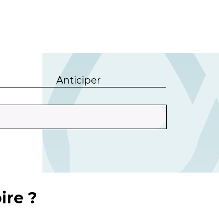
Anticiper
ire ?