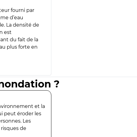
teur fourni par
lume d’eau
e. La densité de
n est
ant du fait de la
u plus forte en
inondation ?
environnement et la
ui peut éroder les
ersonnes. Les
 risques de