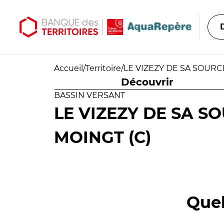
Aller au contenu principal
Aller au menu principal
Accueil
/
Territoire
/
LE VIZEZY DE SA SOURC
Découvrir
BASSIN VERSANT
LE VIZEZY DE SA S
MOINGT (C)
Quel