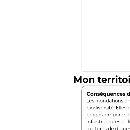
Mon territo
Conséquences de
Les inondations ont
biodiversité. Elles
berges, emporter la
infrastructures et
ruptures de digues