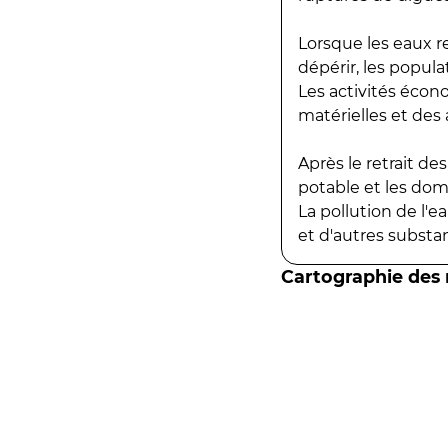
Lorsque les eaux r
dépérir, les popula
Les activités écon
matérielles et des a
Après le retrait d
potable et les do
La pollution de l'
et d'autres substanc
Cartographie des