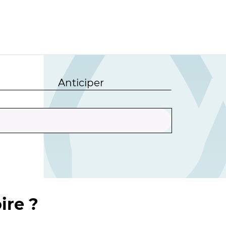
Anticiper
ire ?