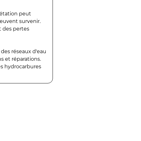
gétation peut
peuvent survenir.
t des pertes
 des réseaux d'eau
 et réparations.
es hydrocarbures