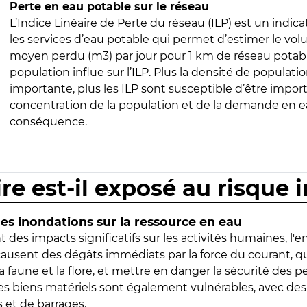
Perte en eau potable sur le réseau
L’Indice Linéaire de Perte du réseau (ILP) est un indica
les services d’eau potable qui permet d’estimer le vo
moyen perdu (m3) par jour pour 1 km de réseau potabl
population influe sur l’ILP. Plus la densité de populatio
importante, plus les ILP sont susceptible d’être import
concentration de la population et de la demande en ea
conséquence.
ire est-il exposé au risque 
s inondations sur la ressource en eau
 des impacts significatifs sur les activités humaines, l'
 causent des dégâts immédiats par la force du courant, q
 faune et la flore, et mettre en danger la sécurité des p
 les biens matériels sont également vulnérables, avec des
 et de barrages.