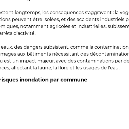
estent longtemps, les conséquences s'aggravent : la vé
tions peuvent être isolées, et des accidents industriels 
omiques, notamment agricoles et industrielles, subissen
rrêts d'activité.
es eaux, des dangers subsistent, comme la contamination
mmages aux bâtiments nécessitant des décontaminations
eau est un impact majeur, avec des contaminations par d
es, affectant la faune, la flore et les usages de l'eau.
 risques inondation par commune