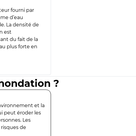
teur fourni par
lume d’eau
e. La densité de
n est
ant du fait de la
u plus forte en
inondation ?
environnement et la
ui peut éroder les
ersonnes. Les
 risques de