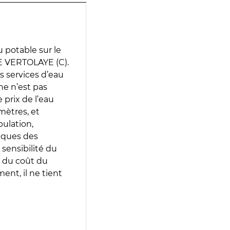
 potable sur le
E VERTOLAYE (C).
es services d’eau
e n’est pas
prix de l’eau
amètres, et
pulation,
iques des
 sensibilité du
 du coût du
ent, il ne tient