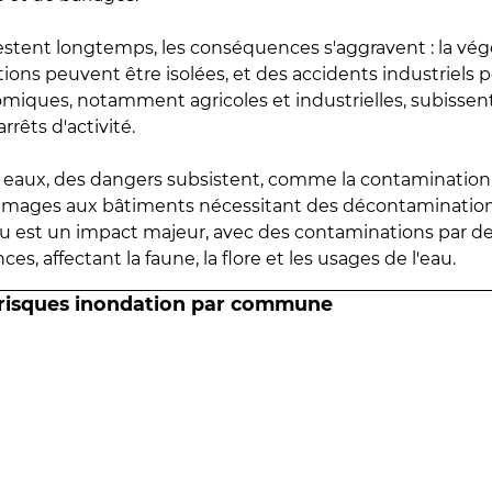
estent longtemps, les conséquences s'aggravent : la vé
tions peuvent être isolées, et des accidents industriels 
omiques, notamment agricoles et industrielles, subissen
rrêts d'activité.
es eaux, des dangers subsistent, comme la contamination
mmages aux bâtiments nécessitant des décontaminations
eau est un impact majeur, avec des contaminations par d
es, affectant la faune, la flore et les usages de l'eau.
 risques inondation par commune