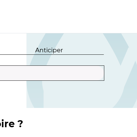
Anticiper
ire ?