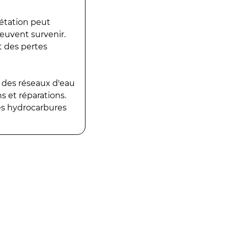
gétation peut
peuvent survenir.
t des pertes
 des réseaux d'eau
 et réparations.
es hydrocarbures