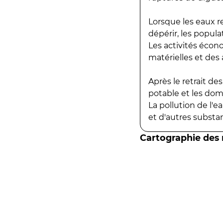
Lorsque les eaux r
dépérir, les popula
Les activités écon
matérielles et des a
Après le retrait d
potable et les do
La pollution de l'
et d'autres substanc
Cartographie des