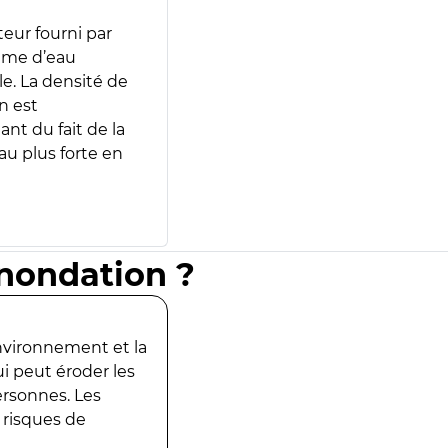
teur fourni par
lume d’eau
e. La densité de
n est
ant du fait de la
u plus forte en
inondation ?
environnement et la
ui peut éroder les
ersonnes. Les
 risques de