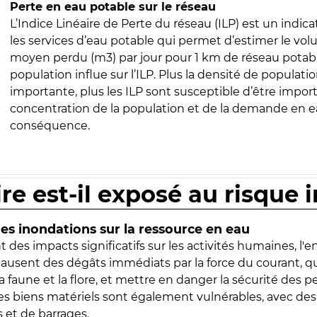
Perte en eau potable sur le réseau
L’Indice Linéaire de Perte du réseau (ILP) est un indica
les services d’eau potable qui permet d’estimer le vo
moyen perdu (m3) par jour pour 1 km de réseau potabl
population influe sur l’ILP. Plus la densité de populatio
importante, plus les ILP sont susceptible d’être import
concentration de la population et de la demande en ea
conséquence.
ire est-il exposé au risque 
s inondations sur la ressource en eau
 des impacts significatifs sur les activités humaines, l'
 causent des dégâts immédiats par la force du courant, q
 faune et la flore, et mettre en danger la sécurité des p
 les biens matériels sont également vulnérables, avec des
 et de barrages.