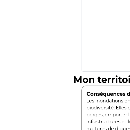
Mon territo
Conséquences de
Les inondations ont
biodiversité. Elles
berges, emporter la
infrastructures et
ruptures de digues