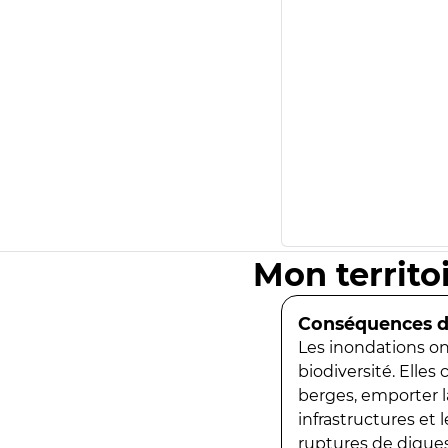
Mon territo
Conséquences de
Les inondations ont
biodiversité. Elles
berges, emporter la
infrastructures et
ruptures de digues