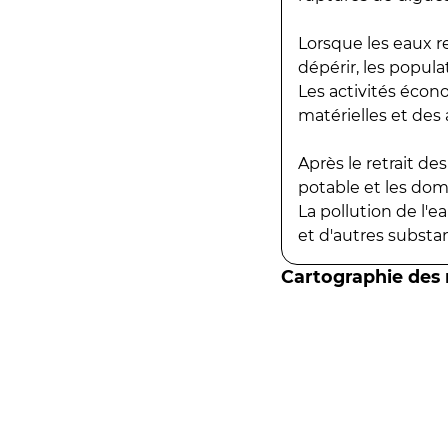
Lorsque les eaux r
dépérir, les popula
Les activités écon
matérielles et des a
Après le retrait d
potable et les do
La pollution de l'
et d'autres substanc
Cartographie des