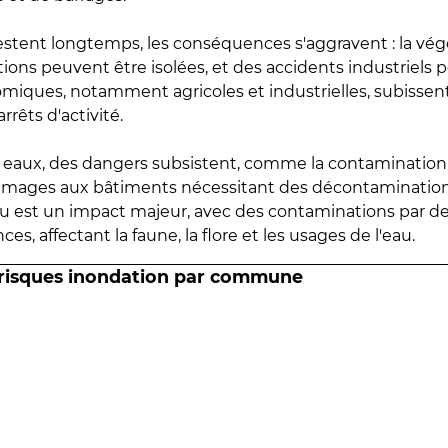
estent longtemps, les conséquences s'aggravent : la vé
tions peuvent être isolées, et des accidents industriels 
omiques, notamment agricoles et industrielles, subissen
rrêts d'activité.
es eaux, des dangers subsistent, comme la contamination
mmages aux bâtiments nécessitant des décontaminations
eau est un impact majeur, avec des contaminations par d
es, affectant la faune, la flore et les usages de l'eau.
 risques inondation par commune