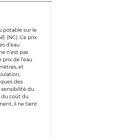
 potable sur le
E (NC). Ce prix
ces d’eau
e n’est pas
prix de l’eau
amètres, et
pulation,
iques des
 sensibilité du
 du coût du
ent, il ne tient