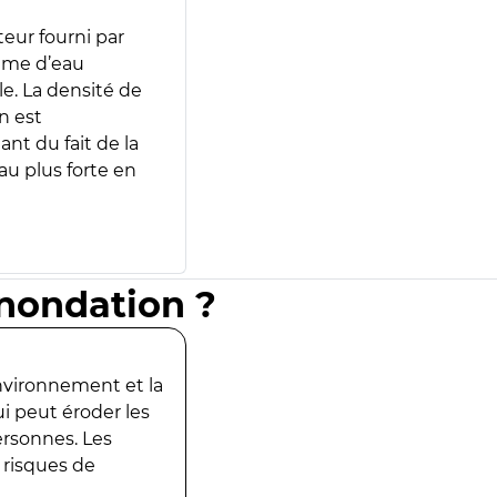
teur fourni par
lume d’eau
e. La densité de
n est
ant du fait de la
u plus forte en
inondation ?
environnement et la
ui peut éroder les
ersonnes. Les
 risques de