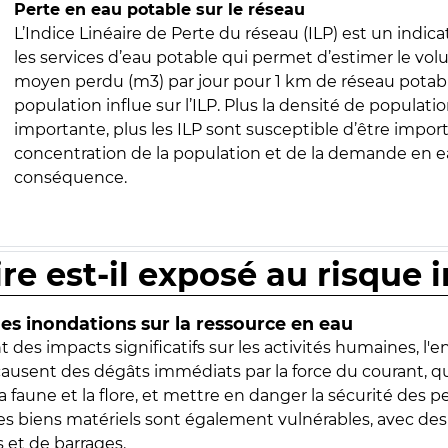
Perte en eau potable sur le réseau
L’Indice Linéaire de Perte du réseau (ILP) est un indica
les services d’eau potable qui permet d’estimer le vo
moyen perdu (m3) par jour pour 1 km de réseau potabl
population influe sur l’ILP. Plus la densité de populatio
importante, plus les ILP sont susceptible d’être import
concentration de la population et de la demande en ea
conséquence.
ire est-il exposé au risque 
s inondations sur la ressource en eau
 des impacts significatifs sur les activités humaines, l'
 causent des dégâts immédiats par la force du courant, q
 faune et la flore, et mettre en danger la sécurité des p
 les biens matériels sont également vulnérables, avec des
 et de barrages.