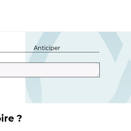
Anticiper
ire ?