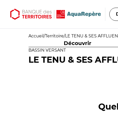
Aller au contenu principal
Aller au menu principal
Accueil
/
Territoire
/
LE TENU & SES AFFLUEN
Découvrir
BASSIN VERSANT
LE TENU & SES AFF
Quel