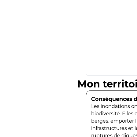
Mon territo
Conséquences de
Les inondations ont
biodiversité. Elles
berges, emporter la
infrastructures et
ruptures de digues