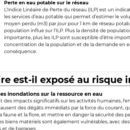
Perte en eau potable sur le réseau
L’Indice Linéaire de Perte du réseau (ILP) est un indica
les services d’eau potable qui permet d’estimer le vo
moyen perdu (m3) par jour pour 1 km de réseau potabl
population influe sur l’ILP. Plus la densité de populatio
importante, plus les ILP sont susceptible d’être import
concentration de la population et de la demande en ea
conséquence.
ire est-il exposé au risque 
s inondations sur la ressource en eau
 des impacts significatifs sur les activités humaines, l'
 causent des dégâts immédiats par la force du courant, q
 faune et la flore, et mettre en danger la sécurité des p
 les biens matériels sont également vulnérables, avec des
 et de barrages.