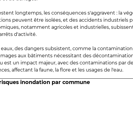
estent longtemps, les conséquences s'aggravent : la vé
tions peuvent être isolées, et des accidents industriels 
omiques, notamment agricoles et industrielles, subissen
rrêts d'activité.
es eaux, des dangers subsistent, comme la contamination
mmages aux bâtiments nécessitant des décontaminations
eau est un impact majeur, avec des contaminations par d
es, affectant la faune, la flore et les usages de l'eau.
 risques inondation par commune