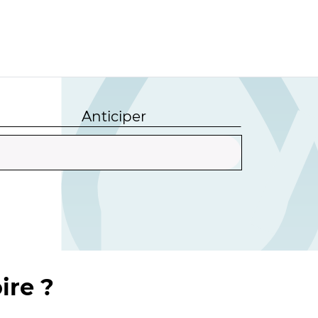
Anticiper
ire ?