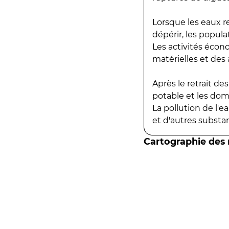
Lorsque les eaux r
dépérir, les popula
Les activités écon
matérielles et des a
Après le retrait d
potable et les do
La pollution de l'
et d'autres substanc
Cartographie des