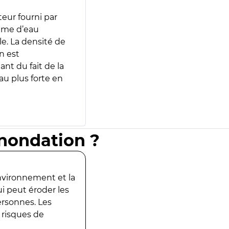
teur fourni par
lume d’eau
e. La densité de
n est
ant du fait de la
u plus forte en
inondation ?
environnement et la
ui peut éroder les
ersonnes. Les
 risques de