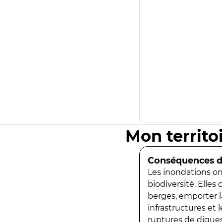
Mon territo
Conséquences de
Les inondations ont
biodiversité. Elles
berges, emporter la
infrastructures et
ruptures de digues