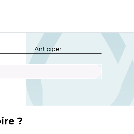
Anticiper
ire ?