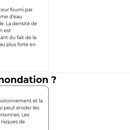
teur fourni par
lume d’eau
e. La densité de
n est
ant du fait de la
u plus forte en
inondation ?
environnement et la
ui peut éroder les
ersonnes. Les
 risques de