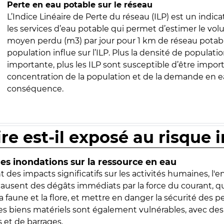
Perte en eau potable sur le réseau
L’Indice Linéaire de Perte du réseau (ILP) est un indica
les services d’eau potable qui permet d’estimer le vo
moyen perdu (m3) par jour pour 1 km de réseau potabl
population influe sur l’ILP. Plus la densité de populatio
importante, plus les ILP sont susceptible d’être import
concentration de la population et de la demande en ea
conséquence.
ire est-il exposé au risque 
s inondations sur la ressource en eau
 des impacts significatifs sur les activités humaines, l'
 causent des dégâts immédiats par la force du courant, q
 faune et la flore, et mettre en danger la sécurité des p
 les biens matériels sont également vulnérables, avec des
 et de barrages.