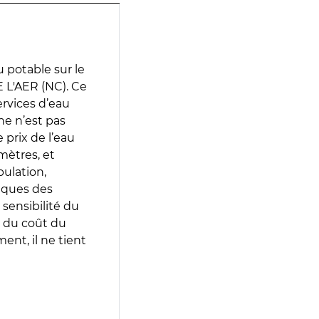
 potable sur le
 L'AER (NC). Ce
services d’eau
e n’est pas
prix de l’eau
amètres, et
pulation,
iques des
 sensibilité du
 du coût du
ent, il ne tient