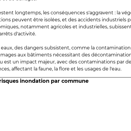
estent longtemps, les conséquences s'aggravent : la vé
tions peuvent être isolées, et des accidents industriels 
omiques, notamment agricoles et industrielles, subissen
rrêts d'activité.
es eaux, des dangers subsistent, comme la contamination
mmages aux bâtiments nécessitant des décontaminations
eau est un impact majeur, avec des contaminations par d
es, affectant la faune, la flore et les usages de l'eau.
 risques inondation par commune