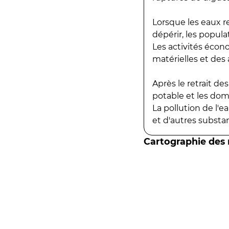
Lorsque les eaux r
dépérir, les popula
Les activités écon
matérielles et des a
Après le retrait d
potable et les do
La pollution de l'
et d'autres substanc
Cartographie des