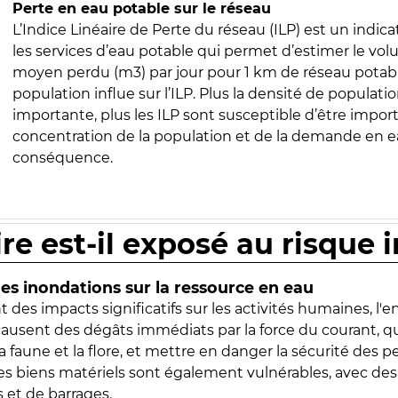
Perte en eau potable sur le réseau
L’Indice Linéaire de Perte du réseau (ILP) est un indica
les services d’eau potable qui permet d’estimer le vo
moyen perdu (m3) par jour pour 1 km de réseau potabl
population influe sur l’ILP. Plus la densité de populatio
importante, plus les ILP sont susceptible d’être import
concentration de la population et de la demande en ea
conséquence.
ire est-il exposé au risque 
s inondations sur la ressource en eau
 des impacts significatifs sur les activités humaines, l'
 causent des dégâts immédiats par la force du courant, q
 faune et la flore, et mettre en danger la sécurité des p
 les biens matériels sont également vulnérables, avec des
 et de barrages.