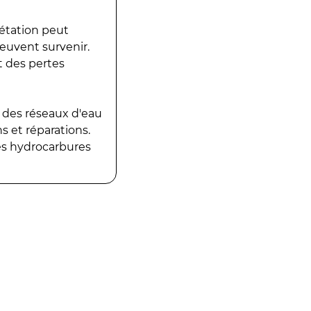
gétation peut
peuvent survenir.
t des pertes
 des réseaux d'eau
 et réparations.
es hydrocarbures