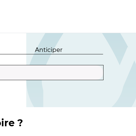
Anticiper
ire ?