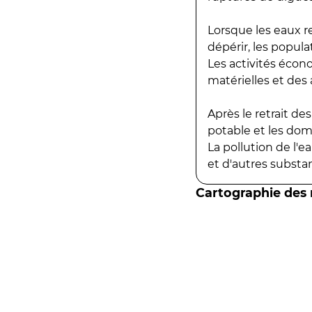
Lorsque les eaux r
dépérir, les popula
Les activités écon
matérielles et des a
Après le retrait d
potable et les do
La pollution de l'
et d'autres substanc
Cartographie des