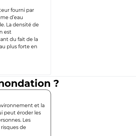
teur fourni par
lume d’eau
e. La densité de
n est
ant du fait de la
u plus forte en
inondation ?
environnement et la
ui peut éroder les
ersonnes. Les
 risques de