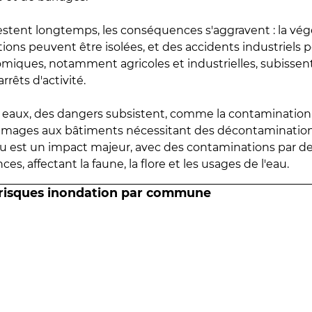
estent longtemps, les conséquences s'aggravent : la vé
tions peuvent être isolées, et des accidents industriels 
omiques, notamment agricoles et industrielles, subissen
rrêts d'activité.
es eaux, des dangers subsistent, comme la contamination
mmages aux bâtiments nécessitant des décontaminations
eau est un impact majeur, avec des contaminations par d
es, affectant la faune, la flore et les usages de l'eau.
 risques inondation par commune