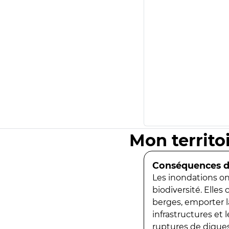
Mon territo
Conséquences de
Les inondations ont
biodiversité. Elles
berges, emporter la
infrastructures et
ruptures de digues