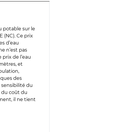
 potable sur le
 (NC). Ce prix
ces d’eau
e n’est pas
prix de l’eau
amètres, et
pulation,
iques des
 sensibilité du
 du coût du
ent, il ne tient