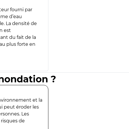
teur fourni par
lume d’eau
e. La densité de
n est
ant du fait de la
u plus forte en
inondation ?
environnement et la
ui peut éroder les
ersonnes. Les
 risques de