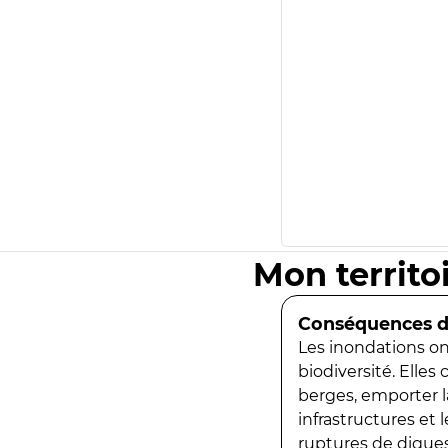
Mon territo
Conséquences de
Les inondations ont
biodiversité. Elles
berges, emporter la
infrastructures et
ruptures de digues