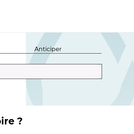
Anticiper
ire ?