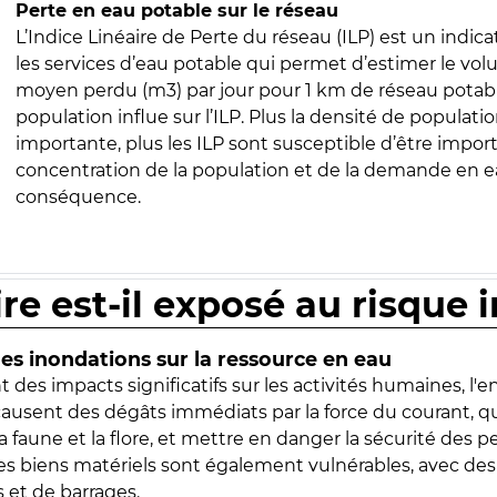
Perte en eau potable sur le réseau
L’Indice Linéaire de Perte du réseau (ILP) est un indica
les services d’eau potable qui permet d’estimer le vo
moyen perdu (m3) par jour pour 1 km de réseau potabl
population influe sur l’ILP. Plus la densité de populatio
importante, plus les ILP sont susceptible d’être import
concentration de la population et de la demande en ea
conséquence.
ire est-il exposé au risque 
s inondations sur la ressource en eau
 des impacts significatifs sur les activités humaines, l'
 causent des dégâts immédiats par la force du courant, q
 faune et la flore, et mettre en danger la sécurité des p
 les biens matériels sont également vulnérables, avec des
 et de barrages.