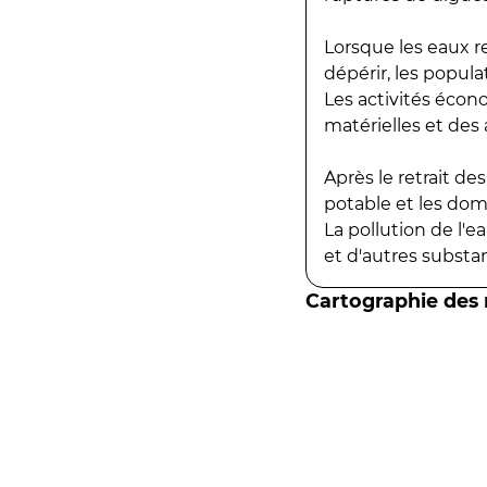
Lorsque les eaux r
dépérir, les popula
Les activités écon
matérielles et des a
Après le retrait d
potable et les do
La pollution de l'
et d'autres substanc
Cartographie des