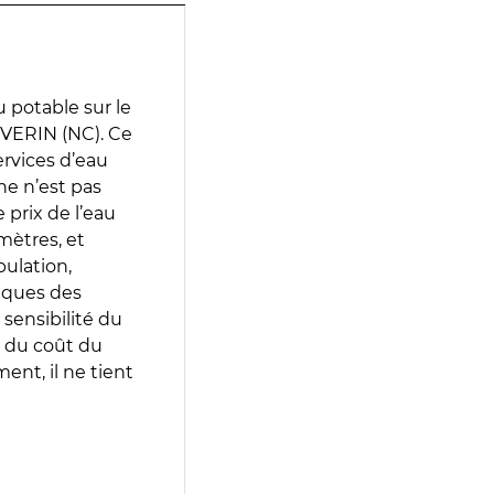
 potable sur le
VERIN (NC). Ce
services d’eau
e n’est pas
prix de l’eau
amètres, et
pulation,
iques des
 sensibilité du
 du coût du
ent, il ne tient