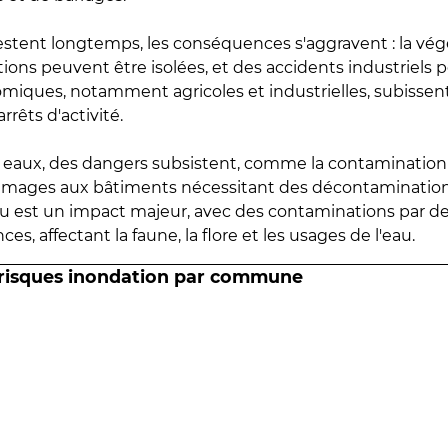
estent longtemps, les conséquences s'aggravent : la vé
tions peuvent être isolées, et des accidents industriels 
omiques, notamment agricoles et industrielles, subissen
rrêts d'activité.
es eaux, des dangers subsistent, comme la contamination
mmages aux bâtiments nécessitant des décontaminations
eau est un impact majeur, avec des contaminations par d
es, affectant la faune, la flore et les usages de l'eau.
 risques inondation par commune