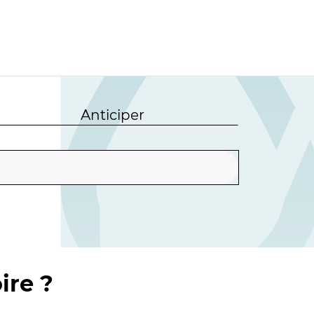
Anticiper
ire ?