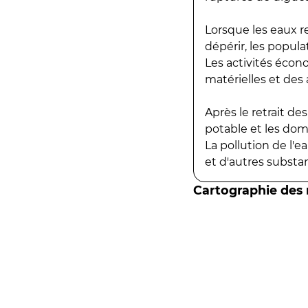
Lorsque les eaux r
dépérir, les popula
Les activités écon
matérielles et des a
Après le retrait d
potable et les do
La pollution de l'
et d'autres substanc
Cartographie des