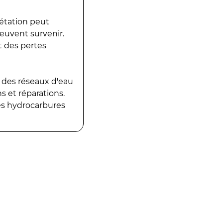
gétation peut
peuvent survenir.
t des pertes
 des réseaux d'eau
 et réparations.
es hydrocarbures