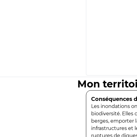
Mon territo
Conséquences de
Les inondations ont
biodiversité. Elles
berges, emporter la
infrastructures et
ruptures de digues