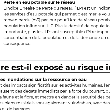
Perte en eau potable sur le réseau
L’Indice Linéaire de Perte du réseau (ILP) est un indica
les services d’eau potable qui permet d’estimer le vo
moyen perdu (m3) par jour pour 1 km de réseau potabl
population influe sur l’ILP. Plus la densité de populatio
importante, plus les ILP sont susceptible d’être import
concentration de la population et de la demande en ea
conséquence.
ire est-il exposé au risque 
s inondations sur la ressource en eau
 des impacts significatifs sur les activités humaines, l'
 causent des dégâts immédiats par la force du courant, q
 faune et la flore, et mettre en danger la sécurité des p
 les biens matériels sont également vulnérables, avec des
 et de barrages.