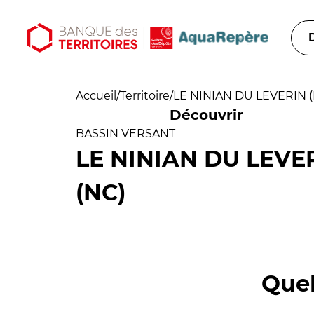
Aller au contenu principal
Aller au menu principal
Accueil
/
Territoire
/
LE NINIAN DU LEVERIN (N
Découvrir
BASSIN VERSANT
LE NINIAN DU LEVER
(NC)
Quel