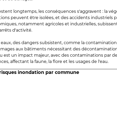
estent longtemps, les conséquences s'aggravent : la vé
tions peuvent être isolées, et des accidents industriels 
omiques, notamment agricoles et industrielles, subissen
rrêts d'activité.
es eaux, des dangers subsistent, comme la contamination
mmages aux bâtiments nécessitant des décontaminations
eau est un impact majeur, avec des contaminations par d
es, affectant la faune, la flore et les usages de l'eau.
 risques inondation par commune