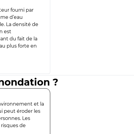
teur fourni par
lume d’eau
e. La densité de
n est
ant du fait de la
u plus forte en
inondation ?
environnement et la
ui peut éroder les
ersonnes. Les
 risques de