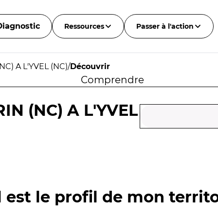
Diagnostic
Ressources
Passer à l'action
C) A L'YVEL (NC)
/
Découvrir
Comprendre
IN (NC) A L'YVEL
 est le profil de mon territo