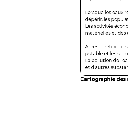
Lorsque les eaux r
dépérir, les popula
Les activités écon
matérielles et des a
Après le retrait d
potable et les do
La pollution de l'
et d'autres substanc
Cartographie des