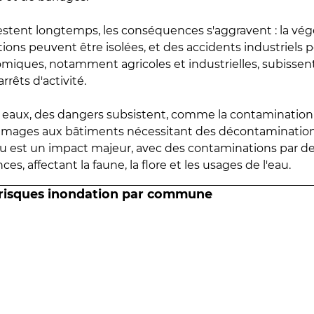
estent longtemps, les conséquences s'aggravent : la vé
tions peuvent être isolées, et des accidents industriels 
omiques, notamment agricoles et industrielles, subissen
rrêts d'activité.
es eaux, des dangers subsistent, comme la contamination
mmages aux bâtiments nécessitant des décontaminations
eau est un impact majeur, avec des contaminations par d
es, affectant la faune, la flore et les usages de l'eau.
 risques inondation par commune