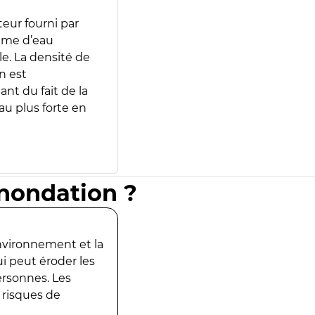
teur fourni par
lume d’eau
e. La densité de
n est
ant du fait de la
u plus forte en
inondation ?
environnement et la
ui peut éroder les
ersonnes. Les
 risques de