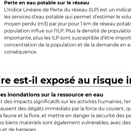
Perte en eau potable sur le réseau
L’Indice Linéaire de Perte du réseau (ILP) est un indica
les services d’eau potable qui permet d’estimer le vo
moyen perdu (m3) par jour pour 1 km de réseau potabl
population influe sur l’ILP. Plus la densité de populatio
importante, plus les ILP sont susceptible d’être import
concentration de la population et de la demande en ea
conséquence.
ire est-il exposé au risque 
s inondations sur la ressource en eau
 des impacts significatifs sur les activités humaines, l'
 causent des dégâts immédiats par la force du courant, q
 faune et la flore, et mettre en danger la sécurité des p
 les biens matériels sont également vulnérables, avec des
 et de barrages.