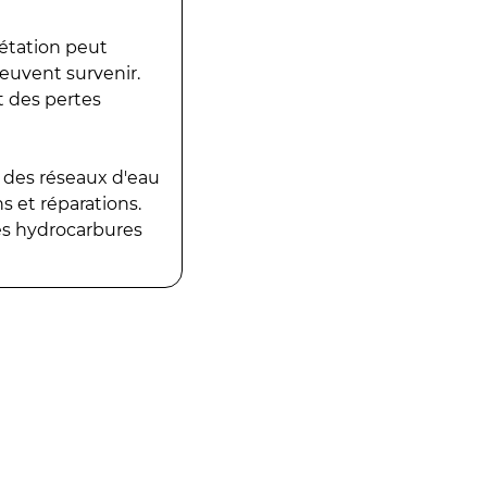
gétation peut
peuvent survenir.
t des pertes
 des réseaux d'eau
 et réparations.
es hydrocarbures