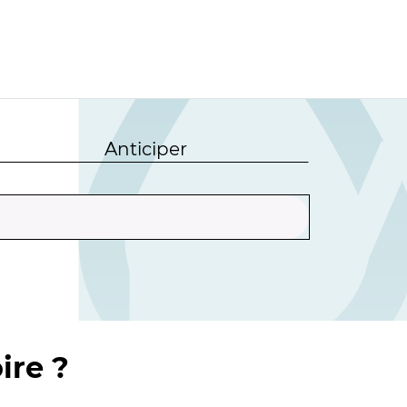
Anticiper
ire ?