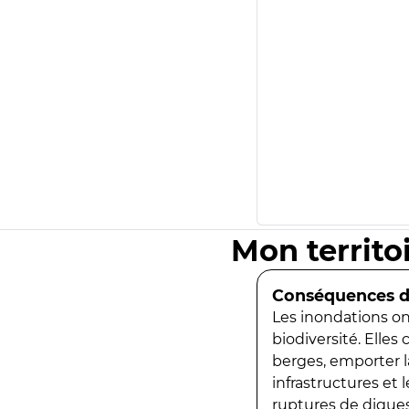
Mon territo
Conséquences de
Les inondations ont
biodiversité. Elles
berges, emporter la
infrastructures et
ruptures de digues