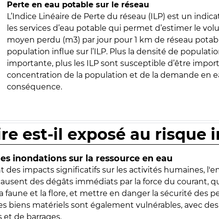
Perte en eau potable sur le réseau
L’Indice Linéaire de Perte du réseau (ILP) est un indica
les services d’eau potable qui permet d’estimer le vo
moyen perdu (m3) par jour pour 1 km de réseau potabl
population influe sur l’ILP. Plus la densité de populatio
importante, plus les ILP sont susceptible d’être import
concentration de la population et de la demande en ea
conséquence.
ire est-il exposé au risque 
s inondations sur la ressource en eau
 des impacts significatifs sur les activités humaines, l'
 causent des dégâts immédiats par la force du courant, q
 faune et la flore, et mettre en danger la sécurité des p
 les biens matériels sont également vulnérables, avec des
 et de barrages.