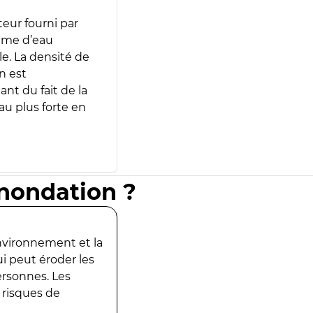
teur fourni par
lume d’eau
e. La densité de
n est
ant du fait de la
u plus forte en
inondation ?
environnement et la
ui peut éroder les
ersonnes. Les
 risques de