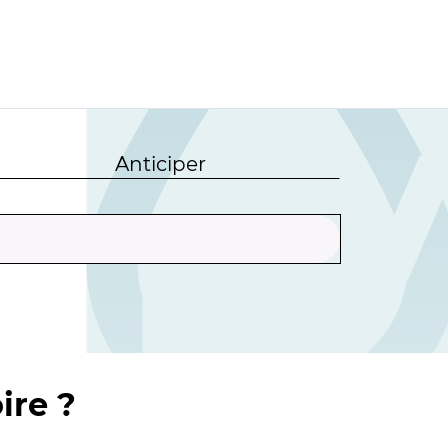
Anticiper
ire ?