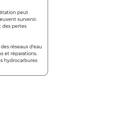
gétation peut
peuvent survenir.
t des pertes
 des réseaux d'eau
 et réparations.
es hydrocarbures