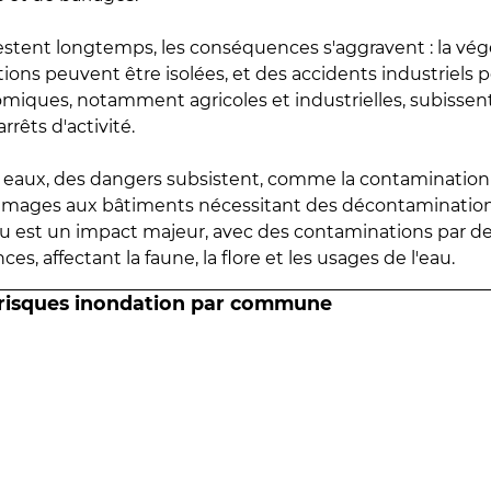
estent longtemps, les conséquences s'aggravent : la vé
tions peuvent être isolées, et des accidents industriels 
omiques, notamment agricoles et industrielles, subissen
rrêts d'activité.
es eaux, des dangers subsistent, comme la contamination
mmages aux bâtiments nécessitant des décontaminations
eau est un impact majeur, avec des contaminations par d
es, affectant la faune, la flore et les usages de l'eau.
 risques inondation par commune