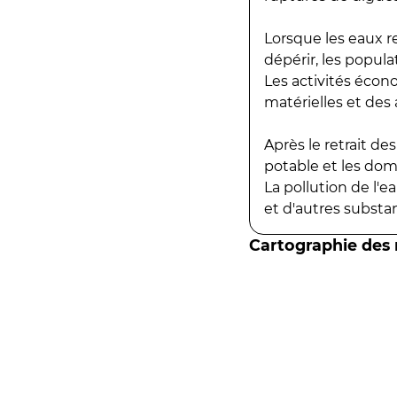
Lorsque les eaux r
dépérir, les popula
Les activités écon
matérielles et des a
Après le retrait d
potable et les do
La pollution de l'
et d'autres substanc
Cartographie des