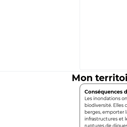
Mon territo
Conséquences de
Les inondations ont
biodiversité. Elles
berges, emporter la
infrastructures et
ruptures de digues