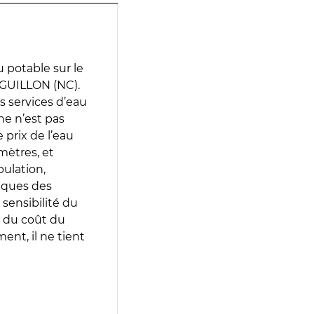
 potable sur le
GUILLON (NC).
es services d’eau
e n’est pas
prix de l’eau
amètres, et
pulation,
iques des
 sensibilité du
 du coût du
ent, il ne tient