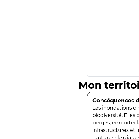
Mon territo
Conséquences de
Les inondations ont
biodiversité. Elles
berges, emporter la
infrastructures et
ruptures de digues