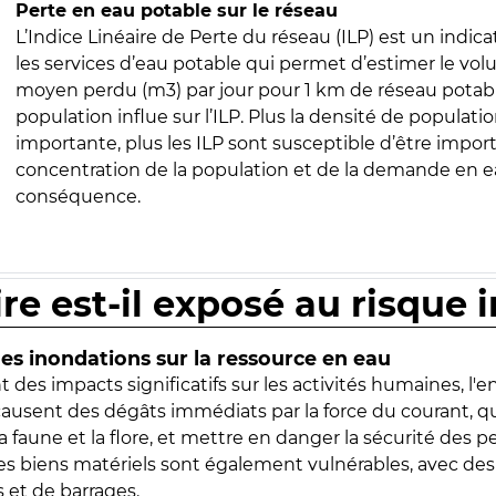
Perte en eau potable sur le réseau
L’Indice Linéaire de Perte du réseau (ILP) est un indica
les services d’eau potable qui permet d’estimer le vo
moyen perdu (m3) par jour pour 1 km de réseau potabl
population influe sur l’ILP. Plus la densité de populatio
importante, plus les ILP sont susceptible d’être import
concentration de la population et de la demande en ea
conséquence.
ire est-il exposé au risque 
s inondations sur la ressource en eau
 des impacts significatifs sur les activités humaines, l'
 causent des dégâts immédiats par la force du courant, q
 faune et la flore, et mettre en danger la sécurité des p
 les biens matériels sont également vulnérables, avec des
 et de barrages.