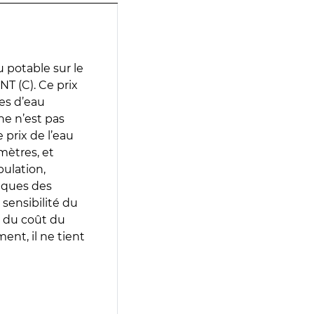
 potable sur le
 (C). Ce prix
ces d’eau
e n’est pas
prix de l’eau
amètres, et
pulation,
iques des
 sensibilité du
 du coût du
ent, il ne tient