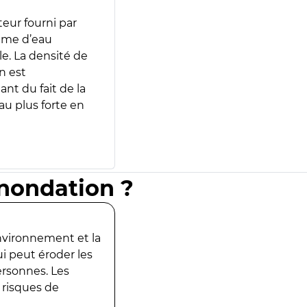
teur fourni par
lume d’eau
e. La densité de
n est
ant du fait de la
u plus forte en
inondation ?
environnement et la
ui peut éroder les
ersonnes. Les
 risques de