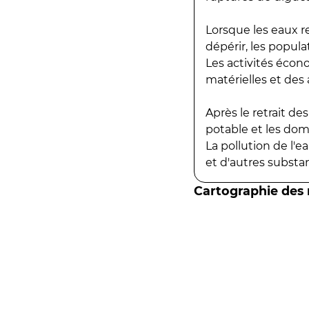
Lorsque les eaux r
dépérir, les popula
Les activités écon
matérielles et des a
Après le retrait d
potable et les do
La pollution de l'
et d'autres substanc
Cartographie des