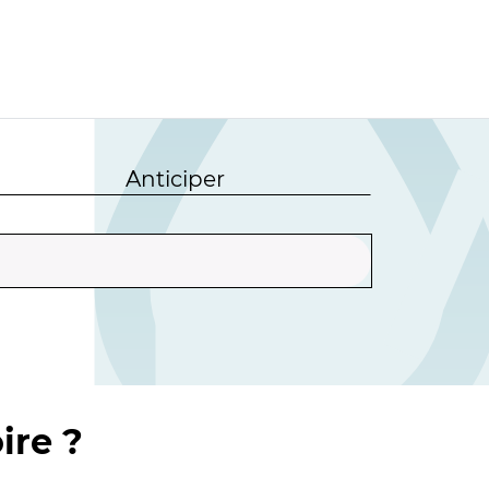
Anticiper
ire ?