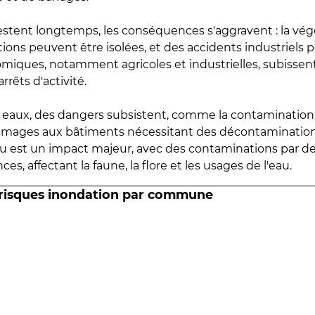
estent longtemps, les conséquences s'aggravent : la vé
tions peuvent être isolées, et des accidents industriels 
omiques, notamment agricoles et industrielles, subissen
rrêts d'activité.
es eaux, des dangers subsistent, comme la contamination
mmages aux bâtiments nécessitant des décontaminations
eau est un impact majeur, avec des contaminations par d
es, affectant la faune, la flore et les usages de l'eau.
 risques inondation par commune