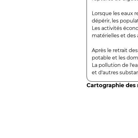
Lorsque les eaux r
dépérir, les popula
Les activités écon
matérielles et des a
Après le retrait d
potable et les do
La pollution de l'
et d'autres substanc
Cartographie des