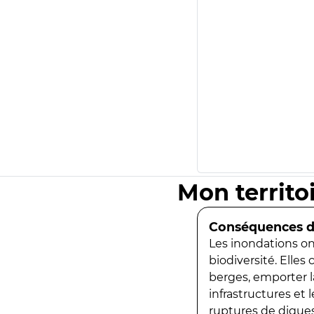
Mon territo
Conséquences de
Les inondations ont
biodiversité. Elles
berges, emporter la
infrastructures et
ruptures de digues