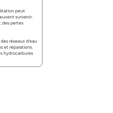
gétation peut
peuvent survenir.
t des pertes
 des réseaux d'eau
 et réparations.
es hydrocarbures