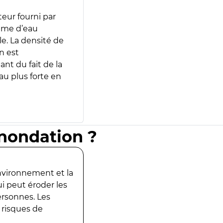
teur fourni par
lume d’eau
e. La densité de
n est
ant du fait de la
u plus forte en
inondation ?
environnement et la
ui peut éroder les
ersonnes. Les
 risques de