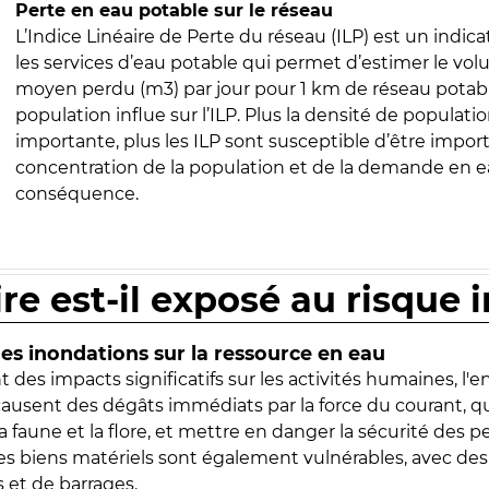
Perte en eau potable sur le réseau
L’Indice Linéaire de Perte du réseau (ILP) est un indica
les services d’eau potable qui permet d’estimer le vo
moyen perdu (m3) par jour pour 1 km de réseau potabl
population influe sur l’ILP. Plus la densité de populatio
importante, plus les ILP sont susceptible d’être import
concentration de la population et de la demande en ea
conséquence.
ire est-il exposé au risque 
s inondations sur la ressource en eau
 des impacts significatifs sur les activités humaines, l'
 causent des dégâts immédiats par la force du courant, q
 faune et la flore, et mettre en danger la sécurité des p
 les biens matériels sont également vulnérables, avec des
 et de barrages.