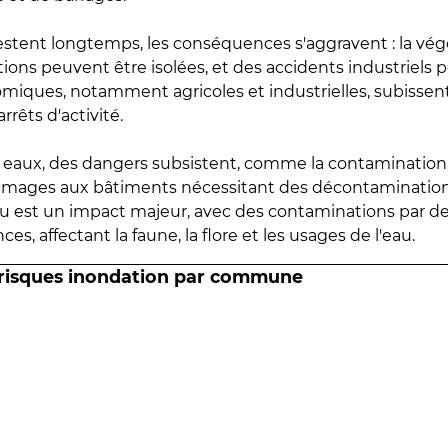
estent longtemps, les conséquences s'aggravent : la vé
tions peuvent être isolées, et des accidents industriels 
omiques, notamment agricoles et industrielles, subissen
rrêts d'activité.
es eaux, des dangers subsistent, comme la contamination
mmages aux bâtiments nécessitant des décontaminations
eau est un impact majeur, avec des contaminations par d
es, affectant la faune, la flore et les usages de l'eau.
 risques inondation par commune