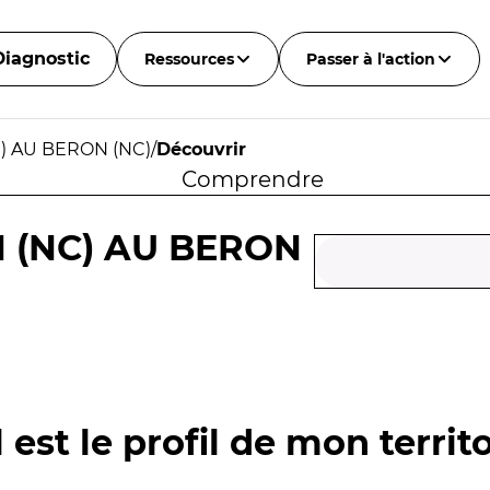
Diagnostic
Ressources
Passer à l'action
C) AU BERON (NC)
/
Découvrir
Comprendre
N (NC) AU BERON
 est le profil de mon territo