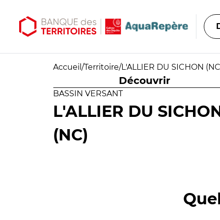
Aller au contenu principal
Aller au menu principal
Accueil
/
Territoire
/
L'ALLIER DU SICHON (N
Découvrir
BASSIN VERSANT
L'ALLIER DU SICHO
(NC)
Quel