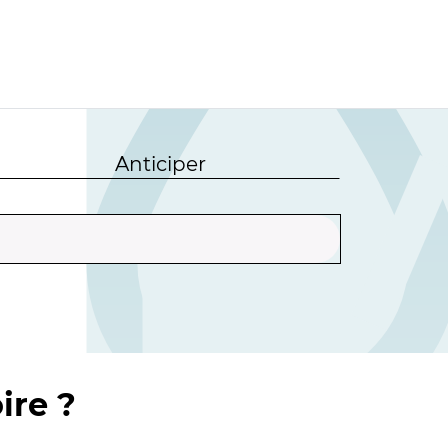
Anticiper
ire ?