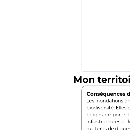
Mon territo
Conséquences de
Les inondations ont
biodiversité. Elles
berges, emporter la
infrastructures et
ruptures de digues