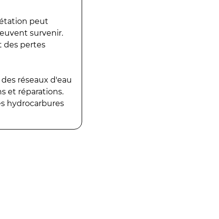
gétation peut
peuvent survenir.
t des pertes
 des réseaux d'eau
 et réparations.
es hydrocarbures