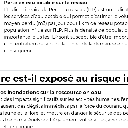
Perte en eau potable sur le réseau
L’Indice Linéaire de Perte du réseau (ILP) est un indica
les services d’eau potable qui permet d’estimer le vo
moyen perdu (m3) par jour pour 1 km de réseau potabl
population influe sur l’ILP. Plus la densité de populatio
importante, plus les ILP sont susceptible d’être import
concentration de la population et de la demande en ea
conséquence.
ire est-il exposé au risque 
s inondations sur la ressource en eau
 des impacts significatifs sur les activités humaines, l'
 causent des dégâts immédiats par la force du courant, q
 faune et la flore, et mettre en danger la sécurité des p
 les biens matériels sont également vulnérables, avec des
 et de barrages.