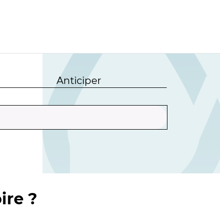
Anticiper
ire ?