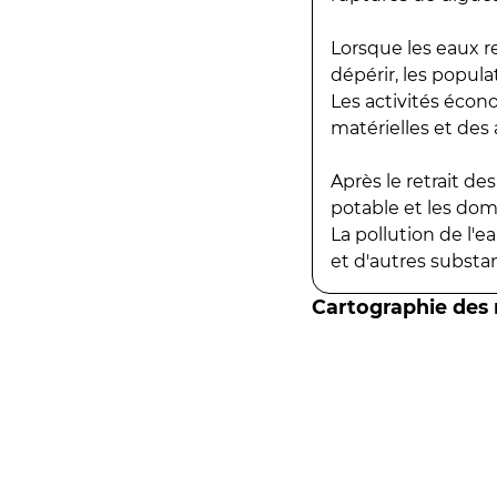
Lorsque les eaux r
dépérir, les popula
Les activités écon
matérielles et des a
Après le retrait d
potable et les do
La pollution de l'
et d'autres substanc
Cartographie des