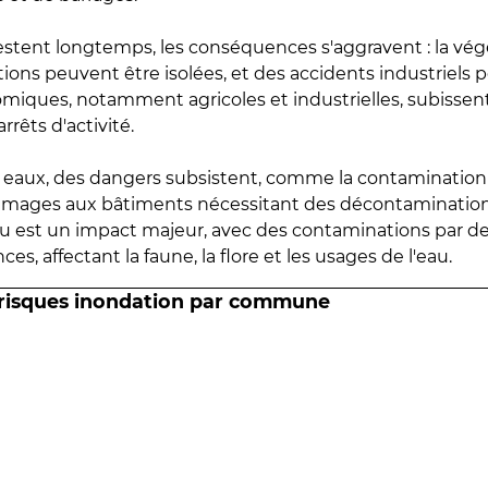
estent longtemps, les conséquences s'aggravent : la vé
tions peuvent être isolées, et des accidents industriels 
omiques, notamment agricoles et industrielles, subissen
rrêts d'activité.
es eaux, des dangers subsistent, comme la contamination
mmages aux bâtiments nécessitant des décontaminations
eau est un impact majeur, avec des contaminations par d
es, affectant la faune, la flore et les usages de l'eau.
 risques inondation par commune