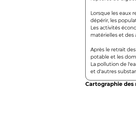
Lorsque les eaux r
dépérir, les popula
Les activités écon
matérielles et des a
Après le retrait d
potable et les do
La pollution de l'
et d'autres substanc
Cartographie des