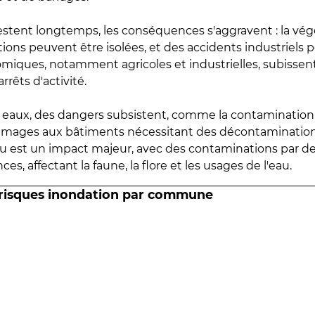
estent longtemps, les conséquences s'aggravent : la vé
tions peuvent être isolées, et des accidents industriels 
omiques, notamment agricoles et industrielles, subissen
rrêts d'activité.
es eaux, des dangers subsistent, comme la contamination
mmages aux bâtiments nécessitant des décontaminations
eau est un impact majeur, avec des contaminations par d
es, affectant la faune, la flore et les usages de l'eau.
 risques inondation par commune