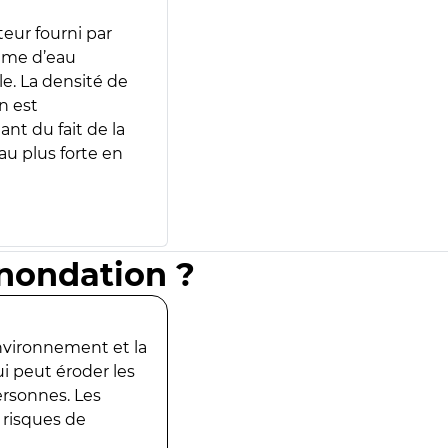
teur fourni par
lume d’eau
e. La densité de
n est
ant du fait de la
u plus forte en
inondation ?
environnement et la
ui peut éroder les
ersonnes. Les
 risques de