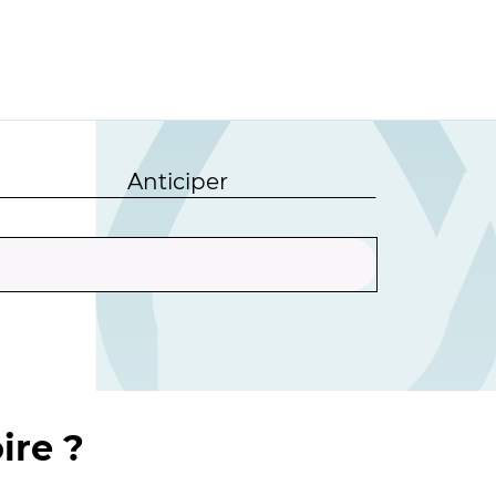
Anticiper
ire ?