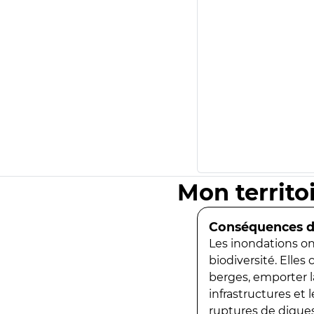
Mon territo
Conséquences de
Les inondations ont
biodiversité. Elles
berges, emporter la
infrastructures et
ruptures de digues