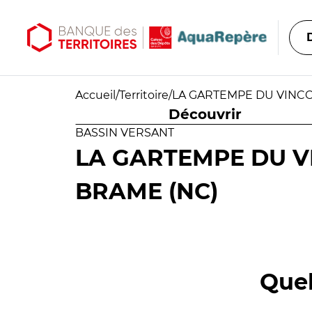
Aller au contenu principal
Aller au menu principal
Accueil
/
Territoire
/
LA GARTEMPE DU VINCOU
Découvrir
BASSIN VERSANT
LA GARTEMPE DU VI
BRAME (NC)
Quel