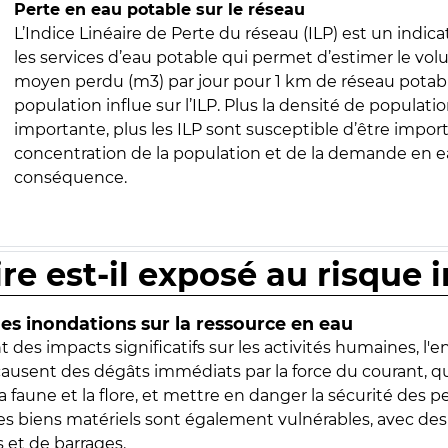
Perte en eau potable sur le réseau
L’Indice Linéaire de Perte du réseau (ILP) est un indica
les services d’eau potable qui permet d’estimer le vo
moyen perdu (m3) par jour pour 1 km de réseau potabl
population influe sur l’ILP. Plus la densité de populatio
importante, plus les ILP sont susceptible d’être import
concentration de la population et de la demande en ea
conséquence.
ire est-il exposé au risque 
s inondations sur la ressource en eau
 des impacts significatifs sur les activités humaines, l'
 causent des dégâts immédiats par la force du courant, q
 faune et la flore, et mettre en danger la sécurité des p
 les biens matériels sont également vulnérables, avec des
 et de barrages.