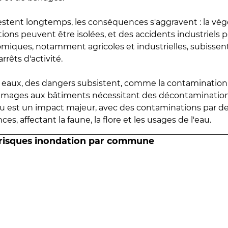
estent longtemps, les conséquences s'aggravent : la vé
tions peuvent être isolées, et des accidents industriels 
omiques, notamment agricoles et industrielles, subissen
rrêts d'activité.
es eaux, des dangers subsistent, comme la contamination
mmages aux bâtiments nécessitant des décontaminations
eau est un impact majeur, avec des contaminations par d
es, affectant la faune, la flore et les usages de l'eau.
 risques inondation par commune