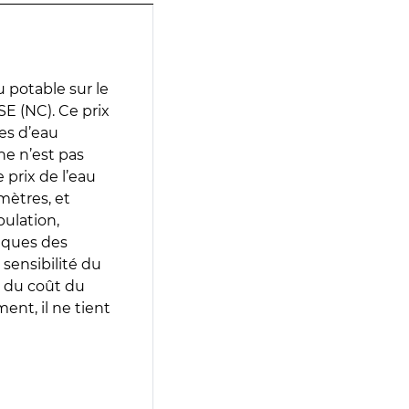
 potable sur le
E (NC). Ce prix
ces d’eau
e n’est pas
prix de l’eau
amètres, et
pulation,
iques des
 sensibilité du
 du coût du
ent, il ne tient