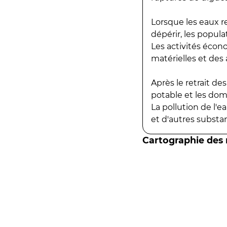
Lorsque les eaux r
dépérir, les popula
Les activités écon
matérielles et des a
Après le retrait d
potable et les do
La pollution de l'
et d'autres substanc
Cartographie des