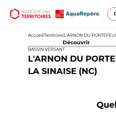
Aller au contenu principal
Aller au menu principal
Accueil
/
Territoire
/
L'ARNON DU PORTEFEUILL
Découvrir
BASSIN VERSANT
L'ARNON DU PORTEF
LA SINAISE (NC)
Quel