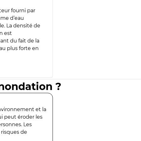
teur fourni par
lume d’eau
e. La densité de
n est
ant du fait de la
u plus forte en
inondation ?
environnement et la
ui peut éroder les
ersonnes. Les
 risques de