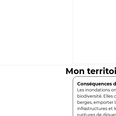
Mon territo
Conséquences de
Les inondations ont
biodiversité. Elles
berges, emporter la
infrastructures et
ruptures de digues