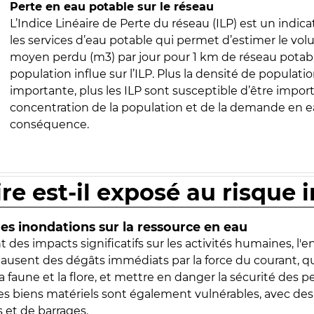
Perte en eau potable sur le réseau
L’Indice Linéaire de Perte du réseau (ILP) est un indica
les services d’eau potable qui permet d’estimer le vo
moyen perdu (m3) par jour pour 1 km de réseau potabl
population influe sur l’ILP. Plus la densité de populatio
importante, plus les ILP sont susceptible d’être import
concentration de la population et de la demande en ea
conséquence.
ire est-il exposé au risque 
s inondations sur la ressource en eau
 des impacts significatifs sur les activités humaines, l'
 causent des dégâts immédiats par la force du courant, q
 faune et la flore, et mettre en danger la sécurité des p
 les biens matériels sont également vulnérables, avec des
 et de barrages.