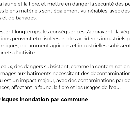
 faune et la flore, et mettre en danger la sécurité des p
 les biens matériels sont également vulnérables, avec des
 et de barrages.
estent longtemps, les conséquences s'aggravent : la vé
tions peuvent être isolées, et des accidents industriels 
omiques, notamment agricoles et industrielles, subissen
rrêts d'activité.
es eaux, des dangers subsistent, comme la contamination
mmages aux bâtiments nécessitant des décontaminations
eau est un impact majeur, avec des contaminations par d
es, affectant la faune, la flore et les usages de l'eau.
 risques inondation par commune