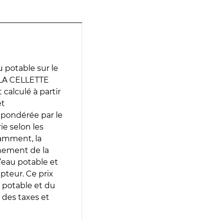
 potable sur le
 LA CELLETTE
alculé à partir
et
 pondérée par le
e selon les
tamment, la
gnement de la
’eau potable et
epteur. Ce prix
 potable et du
 des taxes et