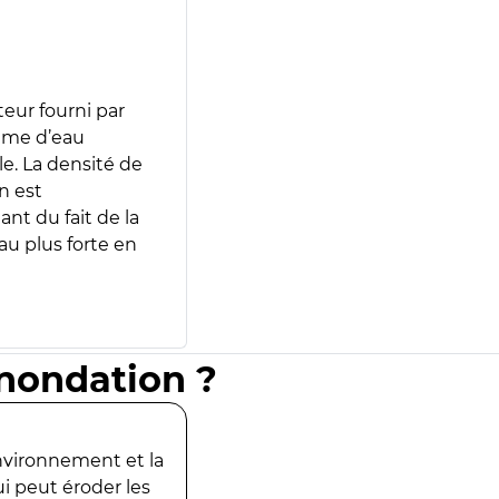
teur fourni par
lume d’eau
e. La densité de
n est
ant du fait de la
u plus forte en
inondation ?
environnement et la
ui peut éroder les